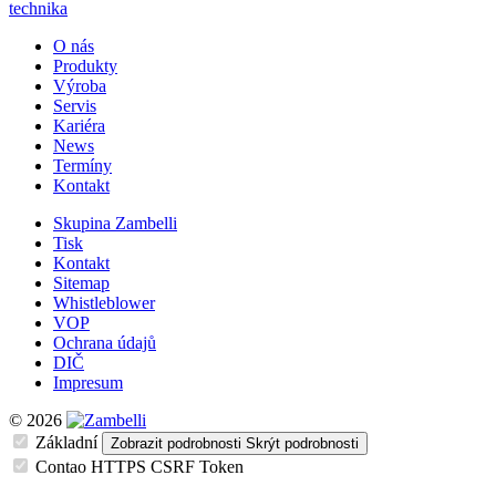
technika
O nás
Produkty
Výroba
Servis
Kariéra
News
Termíny
Kontakt
Skupina Zambelli
Tisk
Kontakt
Sitemap
Whistleblower
VOP
Ochrana údajů
DIČ
Impresum
© 2026
Základní
Zobrazit podrobnosti
Skrýt podrobnosti
Contao HTTPS CSRF Token