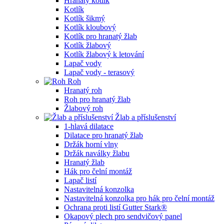
Hranatý kotlík
Kotlík
Kotlík šikmý
Kotlík kloubový
Kotlík pro hranatý žlab
Kotlík žlabový
Kotlík žlabový k letování
Lapač vody
Lapač vody - terasový
Roh
Hranatý roh
Roh pro hranatý žlab
Žlabový roh
Žlab a příslušenství
1-hlavá dilatace
Dilatace pro hranatý žlab
Držák horní vlny
Držák naválky žlabu
Hranatý žlab
Hák pro čelní montáž
Lapač listí
Nastavitelná konzolka
Nastavitelná konzolka pro hák pro čelní montáž
Ochrana proti listí Gutter Stark®
Okapový plech pro sendvičový panel