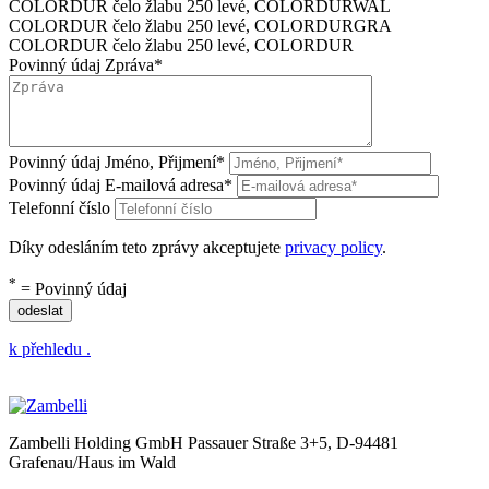
COLORDUR čelo žlabu 250 levé, COLORDUR
WAL
COLORDUR čelo žlabu 250 levé, COLORDUR
GRA
COLORDUR čelo žlabu 250 levé, COLORDUR
Povinný údaj
Zpráva
*
Povinný údaj
Jméno, Přijmení
*
Povinný údaj
E-mailová adresa
*
Telefonní číslo
Díky odesláním teto zprávy akceptujete
privacy policy
.
*
= Povinný údaj
odeslat
k přehledu .
Zambelli Holding GmbH
Passauer Straße 3+5, D-94481
Grafenau/Haus im Wald