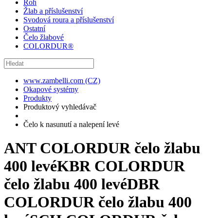
Roh
Žlab a příslušenství
Svodová roura a příslušenství
Ostatní
Čelo žlabové
COLORDUR®
www.zambelli.com (CZ)
Okapové systémy
Produkty
Produktový vyhledávač
Čelo k nasunutí a nalepení levé
ANT COLORDUR čelo žlabu
400 levé
KBR COLORDUR
čelo žlabu 400 levé
DBR
COLORDUR čelo žlabu 400