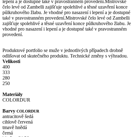
lepení a je dostupné také v pravostranném provedení.
Mistrovské
čelo levé od Zambelli zajišťuje spolehlivé a těsné uzavření konce
půlkruhového žlabu. Je vhodné pro nasazení i lepení a je dostupné
také v pravostranném provedení.
Mistrovské čelo levé od Zambelli
zajišťuje spolehlivé a těsné uzavření konce půlkruhového žlabu. Je
vhodné pro nasazení i lepení a je dostupné také v pravostranném
provedení.
Produktové portfolio se muže v jednotlivých případech drobně
odlišovat od skutečného produktu. Technické změny s výhradou.
Velikosti
400
333
280
250
Materiály
COLORDUR
Barvy
COLORDUR
antracitově šedá
cihlově červená
tmavě hnědá
černá