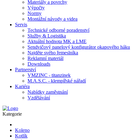
Materiály a povrchy
Výpočty
Normy
Montážní návody a videa
Servis
Technické odborné poradenství
Služby & Logistika
Aktuální hodnota MK a LME
Sendvičový panelový konfigurátor okapového háku
Najděte svého řemeslníka
Reklamní materiál
Downloads
Partnerství
VMZINC - titanzinek
M.A.S.C. - klempířské nářadí
Kariéra
Nabídky zaměstnání
Vzdělávání
Kategorie
Koleno
Kotlík