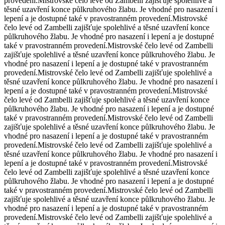
provedení.
Mistrovské čelo levé od Zambelli zajišťuje spolehlivé a
těsné uzavření konce půlkruhového žlabu. Je vhodné pro nasazení i
lepení a je dostupné také v pravostranném provedení.
Mistrovské
čelo levé od Zambelli zajišťuje spolehlivé a těsné uzavření konce
půlkruhového žlabu. Je vhodné pro nasazení i lepení a je dostupné
také v pravostranném provedení.
Mistrovské čelo levé od Zambelli
zajišťuje spolehlivé a těsné uzavření konce půlkruhového žlabu. Je
vhodné pro nasazení i lepení a je dostupné také v pravostranném
provedení.
Mistrovské čelo levé od Zambelli zajišťuje spolehlivé a
těsné uzavření konce půlkruhového žlabu. Je vhodné pro nasazení i
lepení a je dostupné také v pravostranném provedení.
Mistrovské
čelo levé od Zambelli zajišťuje spolehlivé a těsné uzavření konce
půlkruhového žlabu. Je vhodné pro nasazení i lepení a je dostupné
také v pravostranném provedení.
Mistrovské čelo levé od Zambelli
zajišťuje spolehlivé a těsné uzavření konce půlkruhového žlabu. Je
vhodné pro nasazení i lepení a je dostupné také v pravostranném
provedení.
Mistrovské čelo levé od Zambelli zajišťuje spolehlivé a
těsné uzavření konce půlkruhového žlabu. Je vhodné pro nasazení i
lepení a je dostupné také v pravostranném provedení.
Mistrovské
čelo levé od Zambelli zajišťuje spolehlivé a těsné uzavření konce
půlkruhového žlabu. Je vhodné pro nasazení i lepení a je dostupné
také v pravostranném provedení.
Mistrovské čelo levé od Zambelli
zajišťuje spolehlivé a těsné uzavření konce půlkruhového žlabu. Je
vhodné pro nasazení i lepení a je dostupné také v pravostranném
provedení.
Mistrovské čelo levé od Zambelli zajišťuje spolehlivé a