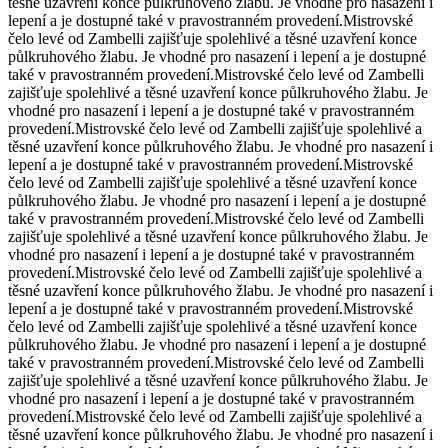
těsné uzavření konce půlkruhového žlabu. Je vhodné pro nasazení i
lepení a je dostupné také v pravostranném provedení.
Mistrovské
čelo levé od Zambelli zajišťuje spolehlivé a těsné uzavření konce
půlkruhového žlabu. Je vhodné pro nasazení i lepení a je dostupné
také v pravostranném provedení.
Mistrovské čelo levé od Zambelli
zajišťuje spolehlivé a těsné uzavření konce půlkruhového žlabu. Je
vhodné pro nasazení i lepení a je dostupné také v pravostranném
provedení.
Mistrovské čelo levé od Zambelli zajišťuje spolehlivé a
těsné uzavření konce půlkruhového žlabu. Je vhodné pro nasazení i
lepení a je dostupné také v pravostranném provedení.
Mistrovské
čelo levé od Zambelli zajišťuje spolehlivé a těsné uzavření konce
půlkruhového žlabu. Je vhodné pro nasazení i lepení a je dostupné
také v pravostranném provedení.
Mistrovské čelo levé od Zambelli
zajišťuje spolehlivé a těsné uzavření konce půlkruhového žlabu. Je
vhodné pro nasazení i lepení a je dostupné také v pravostranném
provedení.
Mistrovské čelo levé od Zambelli zajišťuje spolehlivé a
těsné uzavření konce půlkruhového žlabu. Je vhodné pro nasazení i
lepení a je dostupné také v pravostranném provedení.
Mistrovské
čelo levé od Zambelli zajišťuje spolehlivé a těsné uzavření konce
půlkruhového žlabu. Je vhodné pro nasazení i lepení a je dostupné
také v pravostranném provedení.
Mistrovské čelo levé od Zambelli
zajišťuje spolehlivé a těsné uzavření konce půlkruhového žlabu. Je
vhodné pro nasazení i lepení a je dostupné také v pravostranném
provedení.
Mistrovské čelo levé od Zambelli zajišťuje spolehlivé a
těsné uzavření konce půlkruhového žlabu. Je vhodné pro nasazení i