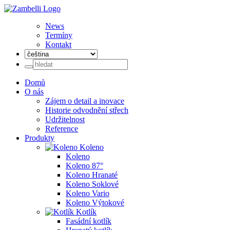
News
Termíny
Kontakt
Domů
O nás
Zájem o detail a inovace
Historie odvodnění střech
Udržitelnost
Reference
Produkty
Koleno
Koleno
Koleno 87°
Koleno Hranaté
Koleno Soklové
Koleno Vario
Koleno Výtokové
Kotlík
Fasádní kotlík