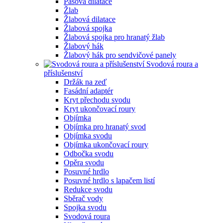
Pásová dilatace
Žlab
Žlabová dilatace
Žlabová spojka
Žlabová spojka pro hranatý žlab
Žlabový hák
Žlabový hák pro sendvičové panely
Svodová roura a
příslušenství
Držák na zeď
Fasádní adaptér
Kryt přechodu svodu
Kryt ukončovací roury
Objímka
Objímka pro hranatý svod
Objímka svodu
Objímka ukončovací roury
Odbočka svodu
Opěra svodu
Posuvné hrdlo
Posuvné hrdlo s lapačem listí
Redukce svodu
Sběrač vody
Spojka svodu
Svodová roura