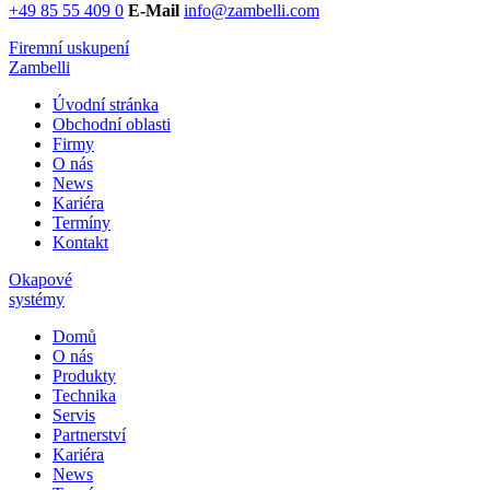
+49 85 55 409 0
E-Mail
info@zambelli.com
Firemní uskupení
Zambelli
Úvodní stránka
Obchodní oblasti
Firmy
O nás
News
Kariéra
Termíny
Kontakt
Okapové
systémy
Domů
O nás
Produkty
Technika
Servis
Partnerství
Kariéra
News