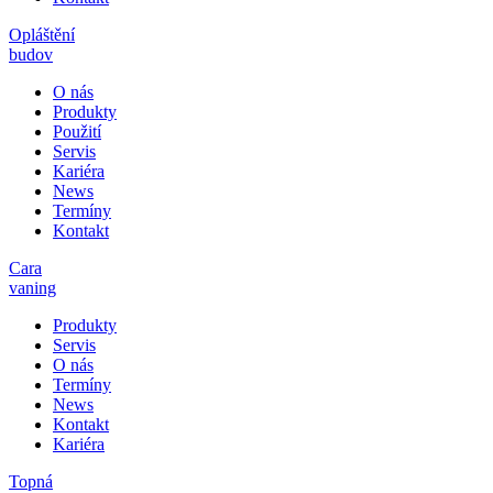
Opláštění
budov
O nás
Produkty
Použití
Servis
Kariéra
News
Termíny
Kontakt
Cara
vaning
Produkty
Servis
O nás
Termíny
News
Kontakt
Kariéra
Topná