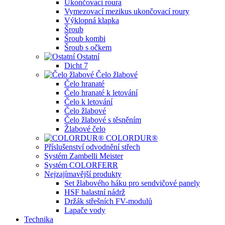
Ukončovací roura
Vymezovací mezikus ukončovací roury
Výklopná klapka
Šroub
Šroub kombi
Šroub s očkem
Ostatní
Dicht 7
Čelo žlabové
Čelo hranaté
Čelo hranaté k letování
Čelo k letování
Čelo žlabové
Čelo žlabové s těsněním
Žlabové čelo
COLORDUR®
Příslušenství odvodnění střech
Systém Zambelli Meister
Systém COLORFERR
Nejzajímavější produkty
Set žlabového háku pro sendvičové panely
HSF balastní nádrž
Držák střešních FV-modulů
Lapače vody
Technika