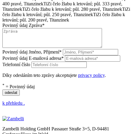
400 pravé, Titanzinek
TiZi čelo žlabu k letování; půl. 333 pravé,
Titanzinek
TiZi čelo žlabu k letování; půl. 280 pravé, Titanzinek
TiZi
čelo žlabu k letování; půl. 250 pravé, Titanzinek
TiZi čelo žlabu k
letování; půl. 200 pravé, Titanzinek
Povinný údaj
Zpráva
*
Povinný údaj
Jméno, Přijmení
*
Povinný údaj
E-mailová adresa
*
Telefonní číslo
Díky odesláním teto zprávy akceptujete
privacy policy
.
*
= Povinný údaj
odeslat
k přehledu .
Zambelli Holding GmbH
Passauer Straße 3+5, D-94481