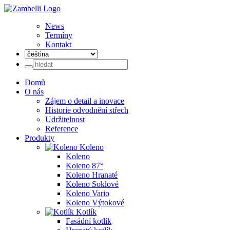
News
Termíny
Kontakt
Domů
O nás
Zájem o detail a inovace
Historie odvodnění střech
Udržitelnost
Reference
Produkty
Koleno
Koleno
Koleno 87°
Koleno Hranaté
Koleno Soklové
Koleno Vario
Koleno Výtokové
Kotlík
Fasádní kotlík