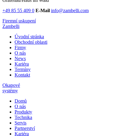
Grafenau/Haus im Wald
+49 85 55 409 0
E-Mail
info@zambelli.com
Firemní uskupení
Zambelli
Úvodní stránka
Obchodní oblasti
Firmy
O nás
News
Kariéra
Termíny
Kontakt
Okapové
systémy
Domů
O nás
Produkty
Technika
Servis
Partnerství
Kariéra