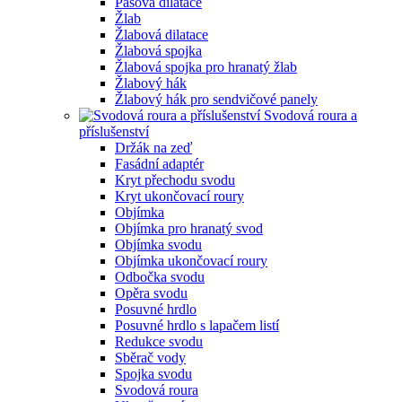
Pásová dilatace
Žlab
Žlabová dilatace
Žlabová spojka
Žlabová spojka pro hranatý žlab
Žlabový hák
Žlabový hák pro sendvičové panely
Svodová roura a
příslušenství
Držák na zeď
Fasádní adaptér
Kryt přechodu svodu
Kryt ukončovací roury
Objímka
Objímka pro hranatý svod
Objímka svodu
Objímka ukončovací roury
Odbočka svodu
Opěra svodu
Posuvné hrdlo
Posuvné hrdlo s lapačem listí
Redukce svodu
Sběrač vody
Spojka svodu
Svodová roura