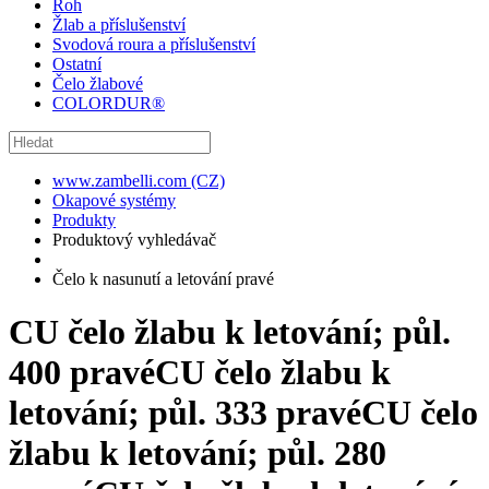
Roh
Žlab a příslušenství
Svodová roura a příslušenství
Ostatní
Čelo žlabové
COLORDUR®
www.zambelli.com (CZ)
Okapové systémy
Produkty
Produktový vyhledávač
Čelo k nasunutí a letování pravé
CU čelo žlabu k letování; půl.
400 pravé
CU čelo žlabu k
letování; půl. 333 pravé
CU čelo
žlabu k letování; půl. 280