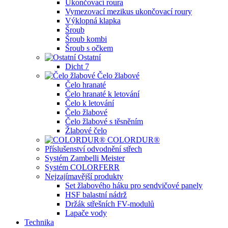
Ukončovací roura
Vymezovací mezikus ukončovací roury
Výklopná klapka
Šroub
Šroub kombi
Šroub s očkem
Ostatní
Dicht 7
Čelo žlabové
Čelo hranaté
Čelo hranaté k letování
Čelo k letování
Čelo žlabové
Čelo žlabové s těsněním
Žlabové čelo
COLORDUR®
Příslušenství odvodnění střech
Systém Zambelli Meister
Systém COLORFERR
Nejzajímavější produkty
Set žlabového háku pro sendvičové panely
HSF balastní nádrž
Držák střešních FV-modulů
Lapače vody
Technika