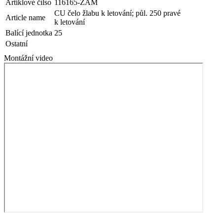
Artiklové čílso
116165-ZAM
CU čelo žlabu k letování; půl. 250 pravé
Article name
k letování
Balící jednotka
25
Ostatní
Montážní video