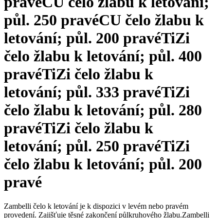
pravé
CU čelo žlabu k letování;
půl. 250 pravé
CU čelo žlabu k
letování; půl. 200 pravé
TiZi
čelo žlabu k letování; půl. 400
pravé
TiZi čelo žlabu k
letování; půl. 333 pravé
TiZi
čelo žlabu k letování; půl. 280
pravé
TiZi čelo žlabu k
letování; půl. 250 pravé
TiZi
čelo žlabu k letování; půl. 200
pravé
Zambelli čelo k letování je k dispozici v levém nebo pravém
provedení. Zajišťuje těsné zakončení půlkruhového žlabu.
Zambelli