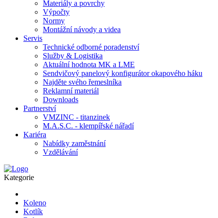
Materiály a povrchy
Výpočty
Normy
Montážní návody a videa
Servis
Technické odborné poradenství
Služby & Logistika
Aktuální hodnota MK a LME
Sendvičový panelový konfigurátor okapového háku
Najděte svého řemeslníka
Reklamní materiál
Downloads
Partnerství
VMZINC - titanzinek
M.A.S.C. - klempířské nářadí
Kariéra
Nabídky zaměstnání
Vzdělávání
Kategorie
Koleno
Kotlík