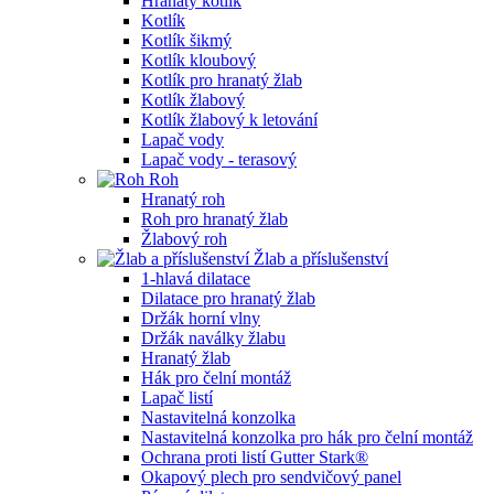
Hranatý kotlík
Kotlík
Kotlík šikmý
Kotlík kloubový
Kotlík pro hranatý žlab
Kotlík žlabový
Kotlík žlabový k letování
Lapač vody
Lapač vody - terasový
Roh
Hranatý roh
Roh pro hranatý žlab
Žlabový roh
Žlab a příslušenství
1-hlavá dilatace
Dilatace pro hranatý žlab
Držák horní vlny
Držák naválky žlabu
Hranatý žlab
Hák pro čelní montáž
Lapač listí
Nastavitelná konzolka
Nastavitelná konzolka pro hák pro čelní montáž
Ochrana proti listí Gutter Stark®
Okapový plech pro sendvičový panel