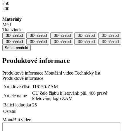
250
200
Materiály
Měď
Titanzinek
3D-náhled
3D-náhled
3D-náhled
3D-náhled
3D-náhled
3D-náhled
3D-náhled
3D-náhled
3D-náhled
3D-náhled
Sdílet produkt
Produktové informace
Produktové informace
Montážní video
Technický list
Produktové informace
Artiklové čílso
116150-ZAM
CU čelo žlabu k letování; půl. 400 pravé
Article name
k letování, logo ZAM
Balící jednotka
25
Ostatní
Montážní video