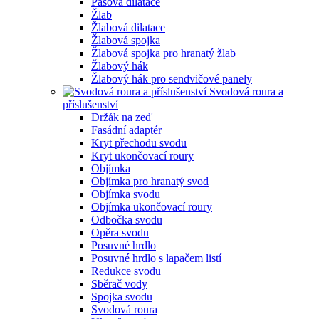
Pásová dilatace
Žlab
Žlabová dilatace
Žlabová spojka
Žlabová spojka pro hranatý žlab
Žlabový hák
Žlabový hák pro sendvičové panely
Svodová roura a
příslušenství
Držák na zeď
Fasádní adaptér
Kryt přechodu svodu
Kryt ukončovací roury
Objímka
Objímka pro hranatý svod
Objímka svodu
Objímka ukončovací roury
Odbočka svodu
Opěra svodu
Posuvné hrdlo
Posuvné hrdlo s lapačem listí
Redukce svodu
Sběrač vody
Spojka svodu
Svodová roura