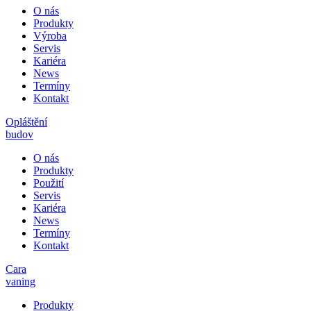
O nás
Produkty
Výroba
Servis
Kariéra
News
Termíny
Kontakt
Opláštění
budov
O nás
Produkty
Použití
Servis
Kariéra
News
Termíny
Kontakt
Cara
vaning
Produkty