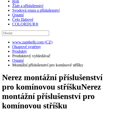
Roh
Žlab a příslušenství
Svodová roura a příslušenství
Ostatní
Čelo žlabové
COLORDUR®
www.zambelli.com (CZ)
Okapové systémy
Produkty
Produktový vyhledávač
Ostatní
Montážní příslušenství pro komínové stříšky
Nerez montážní příslušenství
pro komínovou stříšku
Nerez
montážní příslušenství pro
komínovou stříšku