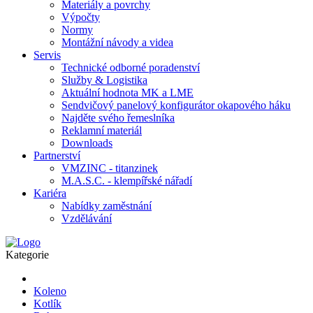
Materiály a povrchy
Výpočty
Normy
Montážní návody a videa
Servis
Technické odborné poradenství
Služby & Logistika
Aktuální hodnota MK a LME
Sendvičový panelový konfigurátor okapového háku
Najděte svého řemeslníka
Reklamní materiál
Downloads
Partnerství
VMZINC - titanzinek
M.A.S.C. - klempířské nářadí
Kariéra
Nabídky zaměstnání
Vzdělávání
Kategorie
Koleno
Kotlík