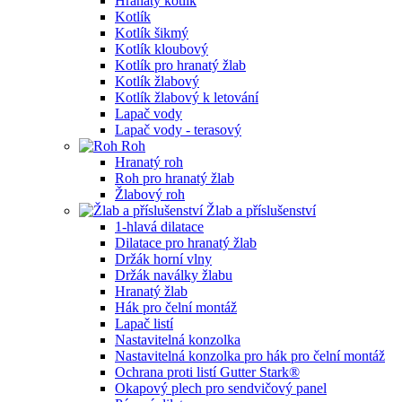
Hranatý kotlík
Kotlík
Kotlík šikmý
Kotlík kloubový
Kotlík pro hranatý žlab
Kotlík žlabový
Kotlík žlabový k letování
Lapač vody
Lapač vody - terasový
Roh
Hranatý roh
Roh pro hranatý žlab
Žlabový roh
Žlab a příslušenství
1-hlavá dilatace
Dilatace pro hranatý žlab
Držák horní vlny
Držák naválky žlabu
Hranatý žlab
Hák pro čelní montáž
Lapač listí
Nastavitelná konzolka
Nastavitelná konzolka pro hák pro čelní montáž
Ochrana proti listí Gutter Stark®
Okapový plech pro sendvičový panel