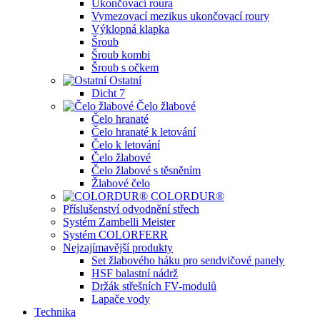
Ukončovací roura
Vymezovací mezikus ukončovací roury
Výklopná klapka
Šroub
Šroub kombi
Šroub s očkem
Ostatní
Dicht 7
Čelo žlabové
Čelo hranaté
Čelo hranaté k letování
Čelo k letování
Čelo žlabové
Čelo žlabové s těsněním
Žlabové čelo
COLORDUR®
Příslušenství odvodnění střech
Systém Zambelli Meister
Systém COLORFERR
Nejzajímavější produkty
Set žlabového háku pro sendvičové panely
HSF balastní nádrž
Držák střešních FV-modulů
Lapače vody
Technika