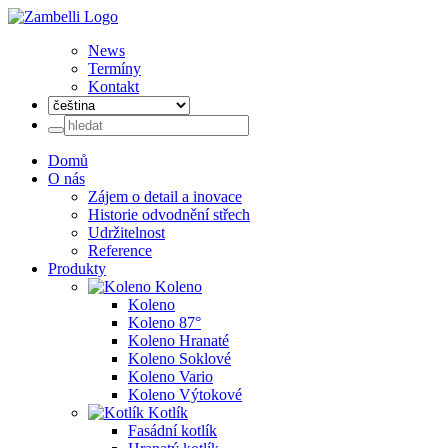
News
Termíny
Kontakt
Domů
O nás
Zájem o detail a inovace
Historie odvodnění střech
Udržitelnost
Reference
Produkty
Koleno
Koleno
Koleno 87°
Koleno Hranaté
Koleno Soklové
Koleno Vario
Koleno Výtokové
Kotlík
Fasádní kotlík