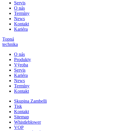
Servis
O nás
Termíny
News
Kontakt
Kariéra
Topná
technika
O nás
Produkty
Výroba
Servis
Kariéra
News
Termíny
Kontakt
Skupina Zambelli
Tisk
Kontakt
Sitemap
Whistleblower
VOP