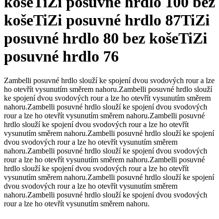
koše
TiZi posuvné hrdlo 100 bez
koše
TiZi posuvné hrdlo 87
TiZi
posuvné hrdlo 80 bez koše
TiZi
posuvné hrdlo 76
Zambelli posuvné hrdlo slouží ke spojení dvou svodových rour a lze
ho otevřít vysunutím směrem nahoru.
Zambelli posuvné hrdlo slouží
ke spojení dvou svodových rour a lze ho otevřít vysunutím směrem
nahoru.
Zambelli posuvné hrdlo slouží ke spojení dvou svodových
rour a lze ho otevřít vysunutím směrem nahoru.
Zambelli posuvné
hrdlo slouží ke spojení dvou svodových rour a lze ho otevřít
vysunutím směrem nahoru.
Zambelli posuvné hrdlo slouží ke spojení
dvou svodových rour a lze ho otevřít vysunutím směrem
nahoru.
Zambelli posuvné hrdlo slouží ke spojení dvou svodových
rour a lze ho otevřít vysunutím směrem nahoru.
Zambelli posuvné
hrdlo slouží ke spojení dvou svodových rour a lze ho otevřít
vysunutím směrem nahoru.
Zambelli posuvné hrdlo slouží ke spojení
dvou svodových rour a lze ho otevřít vysunutím směrem
nahoru.
Zambelli posuvné hrdlo slouží ke spojení dvou svodových
rour a lze ho otevřít vysunutím směrem nahoru.