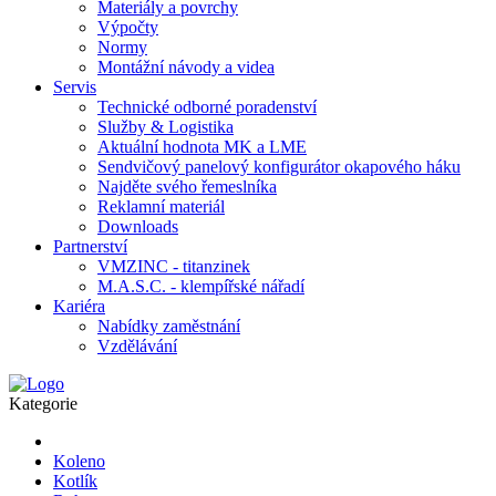
Materiály a povrchy
Výpočty
Normy
Montážní návody a videa
Servis
Technické odborné poradenství
Služby & Logistika
Aktuální hodnota MK a LME
Sendvičový panelový konfigurátor okapového háku
Najděte svého řemeslníka
Reklamní materiál
Downloads
Partnerství
VMZINC - titanzinek
M.A.S.C. - klempířské nářadí
Kariéra
Nabídky zaměstnání
Vzdělávání
Kategorie
Koleno
Kotlík