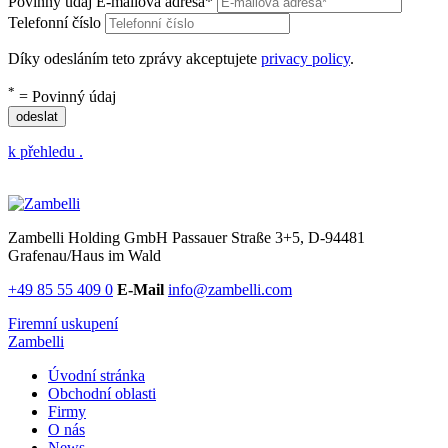
Povinný údaj
E-mailová adresa
*
Telefonní číslo
Díky odesláním teto zprávy akceptujete
privacy policy
.
*
= Povinný údaj
odeslat
k přehledu .
Zambelli Holding GmbH
Passauer Straße 3+5, D-94481
Grafenau/Haus im Wald
+49 85 55 409 0
E-Mail
info@zambelli.com
Firemní uskupení
Zambelli
Úvodní stránka
Obchodní oblasti
Firmy
O nás
News