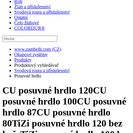
Roh
Žlab a příslušenství
Svodová roura a příslušenství
Ostatní
Čelo žlabové
COLORDUR®
www.zambelli.com (CZ)
Okapové systémy
Produkty
Produktový vyhledávač
Svodová roura a příslušenství
Posuvné hrdlo
CU posuvné hrdlo 120
CU
posuvné hrdlo 100
CU posuvné
hrdlo 87
CU posuvné hrdlo
80
TiZi posuvné hrdlo 120 bez