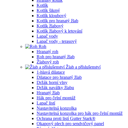
Hranatý kotlík
Kotlík
Kotlík šikmý
Kotlík kloubový
Kotlík pro hranatý žlab
Kotlík žlabový
Kotlík žlabový k letování
Lapač vody
Lapač vody - terasový
Roh
Hranatý roh
Roh pro hranatý žlab
Žlabový roh
Žlab a příslušenství
1-hlavá dilatace
Dilatace pro hranatý žlab
Držák horní vlny
Držák naválky žlabu
Hranatý žlab
Hák pro čelní montáž
Lapač listí
Nastavitelná konzolka
Nastavitelná konzolka pro hák pro čelní montáž
Ochrana proti listí Gutter Stark®
Okapový plech pro sendvičový panel