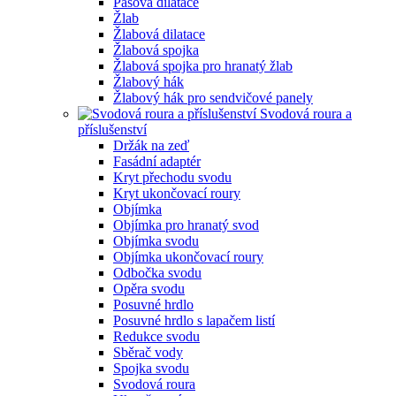
Pásová dilatace
Žlab
Žlabová dilatace
Žlabová spojka
Žlabová spojka pro hranatý žlab
Žlabový hák
Žlabový hák pro sendvičové panely
Svodová roura a
příslušenství
Držák na zeď
Fasádní adaptér
Kryt přechodu svodu
Kryt ukončovací roury
Objímka
Objímka pro hranatý svod
Objímka svodu
Objímka ukončovací roury
Odbočka svodu
Opěra svodu
Posuvné hrdlo
Posuvné hrdlo s lapačem listí
Redukce svodu
Sběrač vody
Spojka svodu
Svodová roura