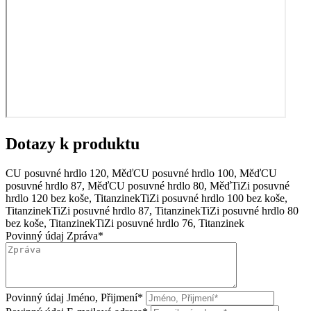
Dotazy k produktu
CU posuvné hrdlo 120, Měď
CU posuvné hrdlo 100, Měď
CU
posuvné hrdlo 87, Měď
CU posuvné hrdlo 80, Měď
TiZi posuvné
hrdlo 120 bez koše, Titanzinek
TiZi posuvné hrdlo 100 bez koše,
Titanzinek
TiZi posuvné hrdlo 87, Titanzinek
TiZi posuvné hrdlo 80
bez koše, Titanzinek
TiZi posuvné hrdlo 76, Titanzinek
Povinný údaj
Zpráva
*
Povinný údaj
Jméno, Přijmení
*