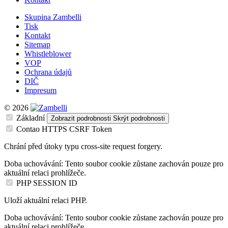
Skupina Zambelli
Tisk
Kontakt
Sitemap
Whistleblower
VOP
Ochrana údajů
DIČ
Impresum
© 2026
Základní
Zobrazit podrobnosti
Skrýt podrobnosti
Contao HTTPS CSRF Token
Chrání před útoky typu cross-site request forgery.
Doba uchovávání:
Tento soubor cookie zůstane zachován pouze pro
aktuální relaci prohlížeče.
PHP SESSION ID
Uloží aktuální relaci PHP.
Doba uchovávání:
Tento soubor cookie zůstane zachován pouze pro
aktuální relaci prohlížeče.