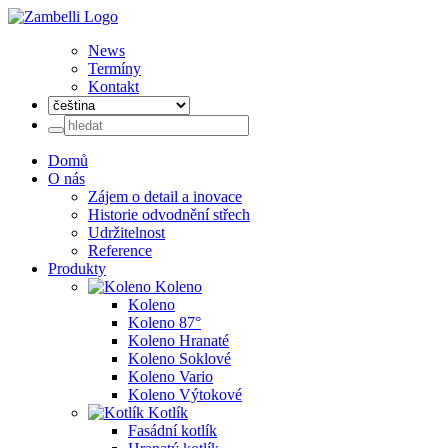
News
Termíny
Kontakt
Domů
O nás
Zájem o detail a inovace
Historie odvodnění střech
Udržitelnost
Reference
Produkty
Koleno
Koleno
Koleno 87°
Koleno Hranaté
Koleno Soklové
Koleno Vario
Koleno Výtokové
Kotlík
Fasádní kotlík