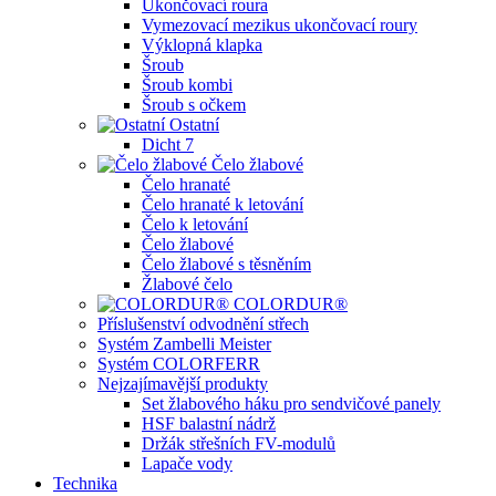
Ukončovací roura
Vymezovací mezikus ukončovací roury
Výklopná klapka
Šroub
Šroub kombi
Šroub s očkem
Ostatní
Dicht 7
Čelo žlabové
Čelo hranaté
Čelo hranaté k letování
Čelo k letování
Čelo žlabové
Čelo žlabové s těsněním
Žlabové čelo
COLORDUR®
Příslušenství odvodnění střech
Systém Zambelli Meister
Systém COLORFERR
Nejzajímavější produkty
Set žlabového háku pro sendvičové panely
HSF balastní nádrž
Držák střešních FV-modulů
Lapače vody
Technika