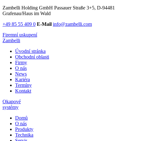
Zambelli Holding GmbH
Passauer Straße 3+5, D-94481
Grafenau/Haus im Wald
+49 85 55 409 0
E-Mail
info@zambelli.com
Firemní uskupení
Zambelli
Úvodní stránka
Obchodní oblasti
Firmy
O nás
News
Kariéra
Termíny
Kontakt
Okapové
systémy
Domů
O nás
Produkty
Technika
Servis