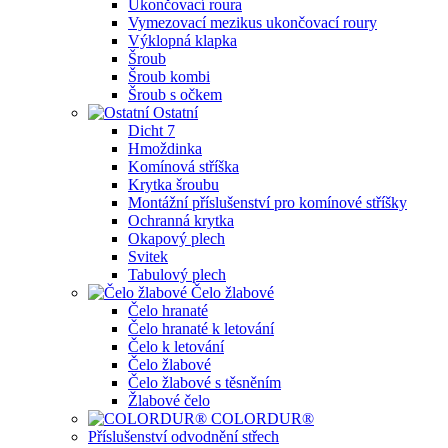
Ukončovací roura
Vymezovací mezikus ukončovací roury
Výklopná klapka
Šroub
Šroub kombi
Šroub s očkem
Ostatní
Dicht 7
Hmoždinka
Komínová stříška
Krytka šroubu
Montážní příslušenství pro komínové stříšky
Ochranná krytka
Okapový plech
Svitek
Tabulový plech
Čelo žlabové
Čelo hranaté
Čelo hranaté k letování
Čelo k letování
Čelo žlabové
Čelo žlabové s těsněním
Žlabové čelo
COLORDUR®
Příslušenství odvodnění střech