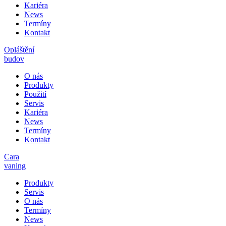
Kariéra
News
Termíny
Kontakt
Opláštění
budov
O nás
Produkty
Použití
Servis
Kariéra
News
Termíny
Kontakt
Cara
vaning
Produkty
Servis
O nás
Termíny
News