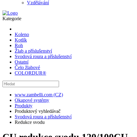
Vzdělávání
Kategorie
Koleno
Kotlík
Roh
Žlab a příslušenství
Svodová roura a příslušenství
Ostatní
Čelo žlabové
COLORDUR®
www.zambelli.com (CZ)
Okapové systémy
Produkty
Produktový vyhledávač
Svodová roura a příslušenství
Redukce svodu