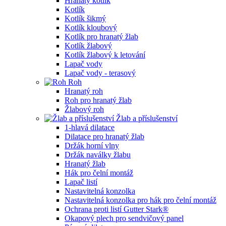
Hranatý kotlík
Kotlík
Kotlík šikmý
Kotlík kloubový
Kotlík pro hranatý žlab
Kotlík žlabový
Kotlík žlabový k letování
Lapač vody
Lapač vody - terasový
Roh
Hranatý roh
Roh pro hranatý žlab
Žlabový roh
Žlab a příslušenství
1-hlavá dilatace
Dilatace pro hranatý žlab
Držák horní vlny
Držák naválky žlabu
Hranatý žlab
Hák pro čelní montáž
Lapač listí
Nastavitelná konzolka
Nastavitelná konzolka pro hák pro čelní montáž
Ochrana proti listí Gutter Stark®
Okapový plech pro sendvičový panel