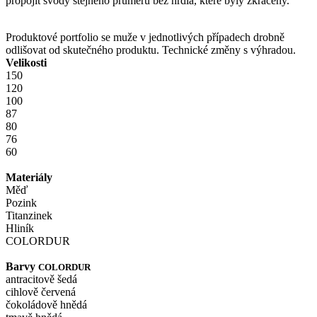
propojit svody stejného průměru bez hrdla, které byly zkráceny.
Produktové portfolio se muže v jednotlivých případech drobně
odlišovat od skutečného produktu. Technické změny s výhradou.
Velikosti
150
120
100
87
80
76
60
Materiály
Měď
Pozink
Titanzinek
Hliník
COLORDUR
Barvy
COLORDUR
antracitově šedá
cihlově červená
čokoládově hnědá