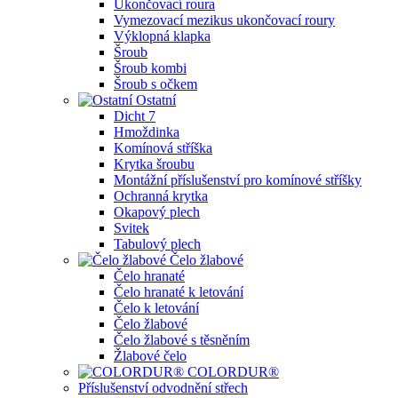
Ukončovací roura
Vymezovací mezikus ukončovací roury
Výklopná klapka
Šroub
Šroub kombi
Šroub s očkem
Ostatní
Dicht 7
Hmoždinka
Komínová stříška
Krytka šroubu
Montážní příslušenství pro komínové stříšky
Ochranná krytka
Okapový plech
Svitek
Tabulový plech
Čelo žlabové
Čelo hranaté
Čelo hranaté k letování
Čelo k letování
Čelo žlabové
Čelo žlabové s těsněním
Žlabové čelo
COLORDUR®
Příslušenství odvodnění střech