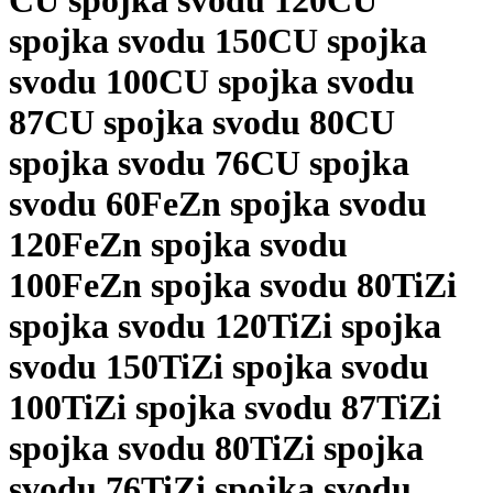
CU spojka svodu 120
CU
spojka svodu 150
CU spojka
svodu 100
CU spojka svodu
87
CU spojka svodu 80
CU
spojka svodu 76
CU spojka
svodu 60
FeZn spojka svodu
120
FeZn spojka svodu
100
FeZn spojka svodu 80
TiZi
spojka svodu 120
TiZi spojka
svodu 150
TiZi spojka svodu
100
TiZi spojka svodu 87
TiZi
spojka svodu 80
TiZi spojka
svodu 76
TiZi spojka svodu