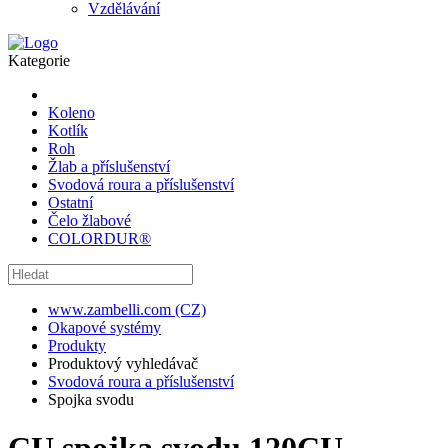
Vzdělávání
Kategorie
Koleno
Kotlík
Roh
Žlab a příslušenství
Svodová roura a příslušenství
Ostatní
Čelo žlabové
COLORDUR®
www.zambelli.com (CZ)
Okapové systémy
Produkty
Produktový vyhledávač
Svodová roura a příslušenství
Spojka svodu