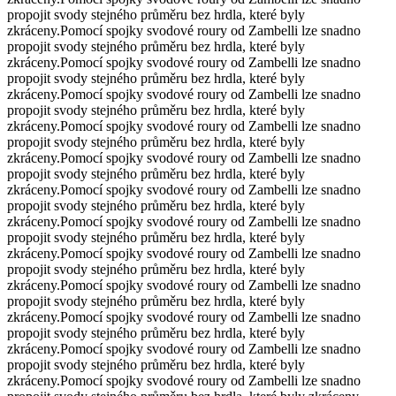
propojit svody stejného průměru bez hrdla, které byly
zkráceny.
Pomocí spojky svodové roury od Zambelli lze snadno
propojit svody stejného průměru bez hrdla, které byly
zkráceny.
Pomocí spojky svodové roury od Zambelli lze snadno
propojit svody stejného průměru bez hrdla, které byly
zkráceny.
Pomocí spojky svodové roury od Zambelli lze snadno
propojit svody stejného průměru bez hrdla, které byly
zkráceny.
Pomocí spojky svodové roury od Zambelli lze snadno
propojit svody stejného průměru bez hrdla, které byly
zkráceny.
Pomocí spojky svodové roury od Zambelli lze snadno
propojit svody stejného průměru bez hrdla, které byly
zkráceny.
Pomocí spojky svodové roury od Zambelli lze snadno
propojit svody stejného průměru bez hrdla, které byly
zkráceny.
Pomocí spojky svodové roury od Zambelli lze snadno
propojit svody stejného průměru bez hrdla, které byly
zkráceny.
Pomocí spojky svodové roury od Zambelli lze snadno
propojit svody stejného průměru bez hrdla, které byly
zkráceny.
Pomocí spojky svodové roury od Zambelli lze snadno
propojit svody stejného průměru bez hrdla, které byly
zkráceny.
Pomocí spojky svodové roury od Zambelli lze snadno
propojit svody stejného průměru bez hrdla, které byly
zkráceny.
Pomocí spojky svodové roury od Zambelli lze snadno
propojit svody stejného průměru bez hrdla, které byly
zkráceny.
Pomocí spojky svodové roury od Zambelli lze snadno