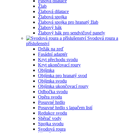
Pásová dilatace
Žlab
Žlabová dilatace
Žlabová spojka
Žlabová spojka pro hranatý žlab
Žlabový hák
Žlabový hák pro sendvičové panely
Svodová roura a
příslušenství
Držák na zeď
Fasádní adaptér
Kryt přechodu svodu
Kryt ukončovací roury
Objímka
Objímka pro hranatý svod
Objímka svodu
Objímka ukončovací roury
Odbočka svodu
Opěra svodu
Posuvné hrdlo
Posuvné hrdlo s lapačem listí
Redukce svodu
Sběrač vody
Spojka svodu
Svodová roura