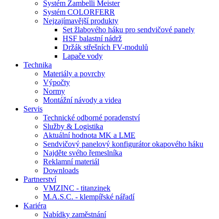
Systém Zambelli Meister
Systém COLORFERR
Nejzajímavější produkty
Set žlabového háku pro sendvičové panely
HSF balastní nádrž
Držák střešních FV-modulů
Lapače vody
Technika
Materiály a povrchy
Výpočty
Normy
Montážní návody a videa
Servis
Technické odborné poradenství
Služby & Logistika
Aktuální hodnota MK a LME
Sendvičový panelový konfigurátor okapového háku
Najděte svého řemeslníka
Reklamní materiál
Downloads
Partnerství
VMZINC - titanzinek
M.A.S.C. - klempířské nářadí
Kariéra
Nabídky zaměstnání