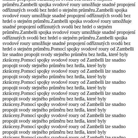
průměru.
Zambelli spojka svodové roury umožňuje snadné propojení
odříznutých svodů bez hrdel o stejném průměru.
Zambelli spojka
svodové roury umožňuje snadné propojení odříznutých svodů bez
hrdel o stejném průměru.
Zambelli spojka svodové roury umožňuje
snadné propojení odříznutých svodů bez hrdel o stejném
průměru.
Zambelli spojka svodové roury umožňuje snadné propojení
odříznutých svodů bez hrdel o stejném průměru.
Zambelli spojka
svodové roury umožňuje snadné propojení odříznutých svodů bez
hrdel o stejném průměru.
Pomocí spojky svodové roury od Zambelli
lze snadno propojit svody stejného průměru bez hrdla, které byly
zkráceny.
Pomocí spojky svodové roury od Zambelli lze snadno
propojit svody stejného průměru bez hrdla, které byly
zkráceny.
Pomocí spojky svodové roury od Zambelli lze snadno
propojit svody stejného průměru bez hrdla, které byly
zkráceny.
Pomocí spojky svodové roury od Zambelli lze snadno
propojit svody stejného průměru bez hrdla, které byly
zkráceny.
Pomocí spojky svodové roury od Zambelli lze snadno
propojit svody stejného průměru bez hrdla, které byly
zkráceny.
Pomocí spojky svodové roury od Zambelli lze snadno
propojit svody stejného průměru bez hrdla, které byly
zkráceny.
Pomocí spojky svodové roury od Zambelli lze snadno
propojit svody stejného průměru bez hrdla, které byly
zkráceny.
Pomocí spojky svodové roury od Zambelli lze snadno
propojit svody stejného průměru bez hrdla, které byly
zkráceny.
Pomocí spojky svodové roury od Zambelli lze snadno