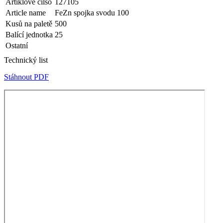
Artiklové čílso
127105
Article name
FeZn spojka svodu 100
Kusů na paletě
500
Balící jednotka
25
Ostatní
Technický list
Stáhnout PDF