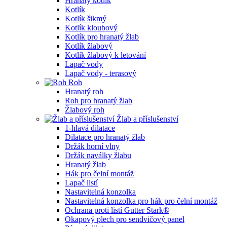
Hranatý kotlík
Kotlík
Kotlík šikmý
Kotlík kloubový
Kotlík pro hranatý žlab
Kotlík žlabový
Kotlík žlabový k letování
Lapač vody
Lapač vody - terasový
Roh
Hranatý roh
Roh pro hranatý žlab
Žlabový roh
Žlab a příslušenství
1-hlavá dilatace
Dilatace pro hranatý žlab
Držák horní vlny
Držák naválky žlabu
Hranatý žlab
Hák pro čelní montáž
Lapač listí
Nastavitelná konzolka
Nastavitelná konzolka pro hák pro čelní montáž
Ochrana proti listí Gutter Stark®
Okapový plech pro sendvičový panel