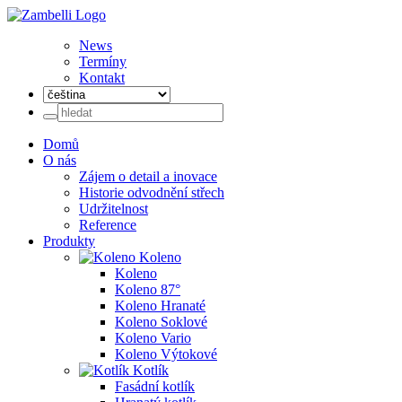
News
Termíny
Kontakt
Domů
O nás
Zájem o detail a inovace
Historie odvodnění střech
Udržitelnost
Reference
Produkty
Koleno
Koleno
Koleno 87°
Koleno Hranaté
Koleno Soklové
Koleno Vario
Koleno Výtokové
Kotlík
Fasádní kotlík