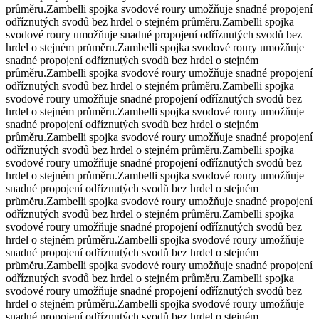
průměru.
Zambelli spojka svodové roury umožňuje snadné propojení
odříznutých svodů bez hrdel o stejném průměru.
Zambelli spojka
svodové roury umožňuje snadné propojení odříznutých svodů bez
hrdel o stejném průměru.
Zambelli spojka svodové roury umožňuje
snadné propojení odříznutých svodů bez hrdel o stejném
průměru.
Zambelli spojka svodové roury umožňuje snadné propojení
odříznutých svodů bez hrdel o stejném průměru.
Zambelli spojka
svodové roury umožňuje snadné propojení odříznutých svodů bez
hrdel o stejném průměru.
Zambelli spojka svodové roury umožňuje
snadné propojení odříznutých svodů bez hrdel o stejném
průměru.
Zambelli spojka svodové roury umožňuje snadné propojení
odříznutých svodů bez hrdel o stejném průměru.
Zambelli spojka
svodové roury umožňuje snadné propojení odříznutých svodů bez
hrdel o stejném průměru.
Zambelli spojka svodové roury umožňuje
snadné propojení odříznutých svodů bez hrdel o stejném
průměru.
Zambelli spojka svodové roury umožňuje snadné propojení
odříznutých svodů bez hrdel o stejném průměru.
Zambelli spojka
svodové roury umožňuje snadné propojení odříznutých svodů bez
hrdel o stejném průměru.
Zambelli spojka svodové roury umožňuje
snadné propojení odříznutých svodů bez hrdel o stejném
průměru.
Zambelli spojka svodové roury umožňuje snadné propojení
odříznutých svodů bez hrdel o stejném průměru.
Zambelli spojka
svodové roury umožňuje snadné propojení odříznutých svodů bez
hrdel o stejném průměru.
Zambelli spojka svodové roury umožňuje
snadné propojení odříznutých svodů bez hrdel o stejném