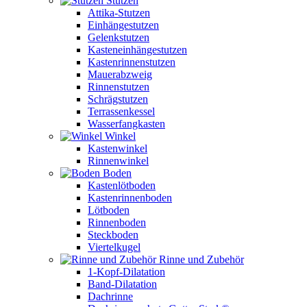
Stutzen
Attika-Stutzen
Einhängestutzen
Gelenkstutzen
Kasteneinhängestutzen
Kastenrinnenstutzen
Mauerabzweig
Rinnenstutzen
Schrägstutzen
Terrassenkessel
Wasserfangkasten
Winkel
Kastenwinkel
Rinnenwinkel
Boden
Kastenlötboden
Kastenrinnenboden
Lötboden
Rinnenboden
Steckboden
Viertelkugel
Rinne und Zubehör
1-Kopf-Dilatation
Band-Dilatation
Dachrinne