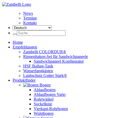
News
Termine
Kontakt
Home
Empfehlungen
Zambelli COLORDUR®
Rinnenhaken-Set für Sandwichpaneele
Sandwichpaneel Konfigurator
HSF Ballast-Tank
Wasserfangkästen
Laubschutz Gutter Stark®
Produktfinder
Bogen
Ablaufbogen
Ablaufbogen Vario
Rohrwinkel
Sockelknie
Vierkant-Rohrbogen
Wulstbogen