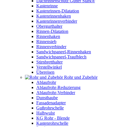
Dachrinnenschutz Gutter Stark®
Kastenrinne
Kastenrinnen-Dilatation
Kastenrinnenhaken
Kastenrinnenverbinder
Obergurthalter
Rinnen-Dilatation
Rinnenhaken
Rinnensieb
Rinnenverbinder
Sandwichpaneel-Rinnenhaken
Sandwichpaneel-Traufblech
Stirnbretthalter
Verstellwinkel
Übereisen
Rohr und Zubehör
Ablaufrohr
Ablaufrohr-Reduzierung
Ablaufrohr-Verbinder
Dunsthaube
Fassadenadapter
Gußrohrschelle
Halbwulst
KG Rohr - Blende
Kastenrohrschelle