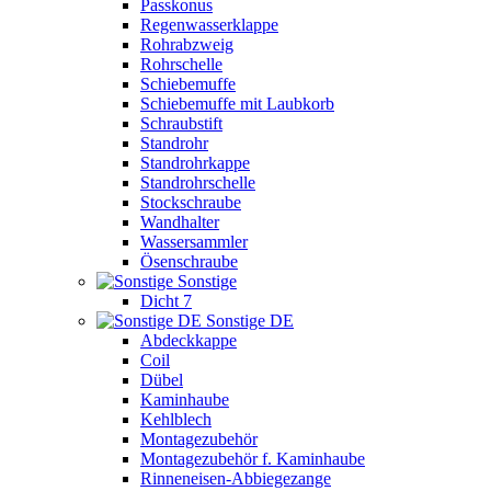
Passkonus
Regenwasserklappe
Rohrabzweig
Rohrschelle
Schiebemuffe
Schiebemuffe mit Laubkorb
Schraubstift
Standrohr
Standrohrkappe
Standrohrschelle
Stockschraube
Wandhalter
Wassersammler
Ösenschraube
Sonstige
Dicht 7
Sonstige DE
Abdeckkappe
Coil
Dübel
Kaminhaube
Kehlblech
Montagezubehör
Montagezubehör f. Kaminhaube
Rinneneisen-Abbiegezange