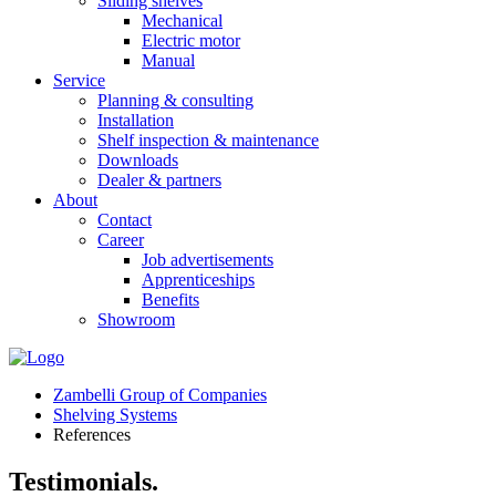
Sliding shelves
Mechanical
Electric motor
Manual
Service
Planning & consulting
Installation
Shelf inspection & maintenance
Downloads
Dealer & partners
About
Contact
Career
Job advertisements
Apprenticeships
Benefits
Showroom
Zambelli Group of Companies
Shelving Systems
References
Testimonials.