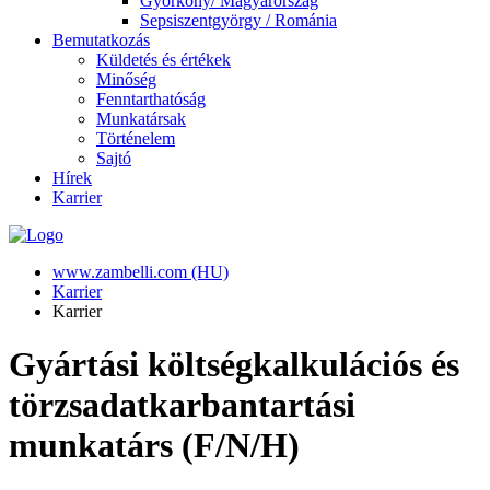
Györköny/ Magyarország
Sepsiszentgyörgy / Románia
Bemutatkozás
Küldetés és értékek
Minőség
Fenntarthatóság
Munkatársak
Történelem
Sajtó
Hírek
Karrier
www.zambelli.com (HU)
Karrier
Karrier
Gyártási költségkalkulációs és
törzsadatkarbantartási
munkatárs (F/N/H)