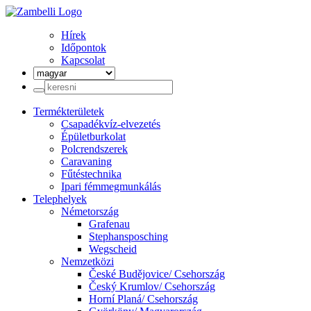
Hírek
Időpontok
Kapcsolat
Termékterületek
Csapadékvíz-elvezetés
Épületburkolat
Polcrendszerek
Caravaning
Fűtéstechnika
Ipari fémmegmunkálás
Telephelyek
Németország
Grafenau
Stephansposching
Wegscheid
Nemzetközi
České Budějovice/ Csehország
Český Krumlov/ Csehország
Horní Planá/ Csehország