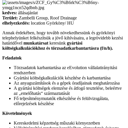
kedves:
állásajánlat
Terület:
Zambelli Group, Roof Drainage
elhelyezkedés:
location Györköny/ HU
Annak érdekében, hogy tovább növekedhessünk és györkönyi
telephelyünket felkészítsük a jövő kihívásaira, a legrövidebb kezési
határidővel
munkatársat
keresünk
gyártási
költségkalkulációkhoz és törzsadatkarbantartásra (f/n/h).
Feladatok
Törzsadatok karbantartása az eEvolution vállalatirányitási
rendszerben
Gyártási költségkalkulációk készítése és karbantartása
Az anyagszámítások és a gépek óradíjainak meghatározása
A gyártási költségek elemzése és átfogó tesztelése, beleértve
az „emelőhatás“ származtatását
Fő teljesítménymutatók elkészítése és felülvizsgálata,
előrejelzések készítése
Követelmények
Kereskedelmi képzettség műszaki környezetben