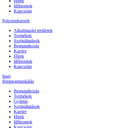
Hírek
Időpontok
Kapcsolat
Polcrendszerek
Alkalmazási területek
Termékek
Szolgáltatások
Bemutatkozás
Karrier
Hírek
Időpontok
Kapcsolat
Ipari
fémmegmunkálás
Bemutatkozás
Termékek
Gyártás
Szolgáltatások
Karrier
Hírek
Időpontok
Kapcsolat