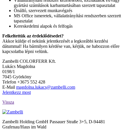
Vállaltirányítási rendszer kezelésében, törzsadatok és/vagy
gyártási számítások karbantartásában szerzett tapasztalat
Önálló, szervezett munkavégzés
MS Office ismeretek, vállalatirányítási rendszerben szerzett
tapasztalat
Kereskedelmi alapok és felfogás
Felkeltettük az érdeklődésedet?
Akkor küldje el nekünk jelentkezését a legkorábbi kezdési
dátummal! Ha bármilyen kérdése van, kérjük, ne habozzon előre
kapcsolatba lépni velünk.
Zambelli COLORFERR Kft.
Lukács Magdolna
0198/1
7045
Györköny
Telefon +3675 552 428
E-Mail
magdolna.lukacs@zambelli.com
Jelentkezz most
Vissza
Zambelli Holding GmbH
Passauer Straße 3+5, D-94481
Grafenau/Haus im Wald