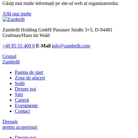
Găsiți mai multe informații pe site-ul web al organizatorului.
Află mai multe
Zambelli Holding GmbH
Passauer Straße 3+5, D-94481
Grafenau/Haus im Wald
+49 85 55 409 0
E-Mail
info@zambelli.com
Grupul
Zambelli
Pagina de start
Zone de afaceri
Sedii
Despre noi
Știri
Carieră
Evenimente
Contact
Drenaje
pentru acoperișuri
Despre noi