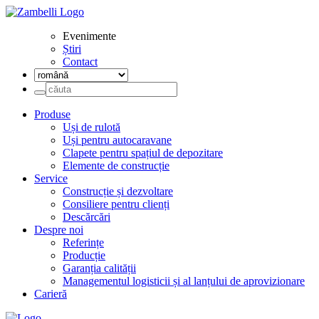
Evenimente
Știri
Contact
Produse
Uși de rulotă
Uși pentru autocaravane
Clapete pentru spațiul de depozitare
Elemente de construcție
Service
Construcție și dezvoltare
Consiliere pentru clienți
Descărcări
Despre noi
Referințe
Producție
Garanția calității
Managementul logisticii și al lanțului de aprovizionare
Carieră