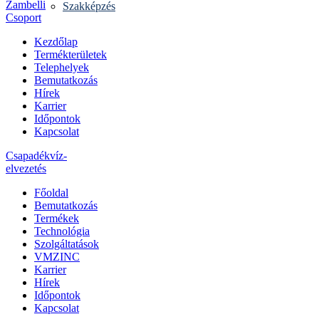
Zambelli
Szakképzés
Csoport
Kezdőlap
Termékterületek
Telephelyek
Bemutatkozás
Hírek
Karrier
Időpontok
Kapcsolat
Csapadékvíz-
elvezetés
Főoldal
Bemutatkozás
Termékek
Technológia
Szolgáltatások
VMZINC
Karrier
Hírek
Időpontok
Kapcsolat