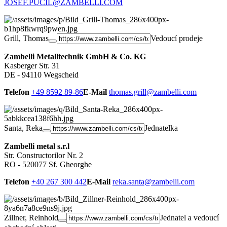
JOSEF.PUCIL@ZAMBELLI.COM
Grill, Thomas
Vedoucí prodeje
Zambelli Metalltechnik GmbH & Co. KG
Kasberger Str. 31
DE - 94110 Wegscheid
Telefon
+49 8592 89-86
E-Mail
thomas.grill@zambelli.com
Santa, Reka
Jednatelka
Zambelli metal s.r.l
Str. Constructorilor Nr. 2
RO - 520077 Sf. Gheorghe
Telefon
+40 267 300 442
E-Mail
reka.santa@zambelli.com
Zillner, Reinhold
Jednatel a vedoucí