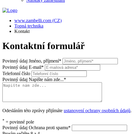
Nabídky zaměstnání
www.zambelli.com (CZ)
Topná technika
Kontakt
Kontaktní formulář
Povinný údaj
Jméno, příjmení
*
Povinný údaj
E-mail
*
Telefonní číslo
Povinný údaj
Napište nám zde...
*
Odesláním této zprávy přijímáte
ustanovení ochrany osobních údajů
.
*
= povinné pole
Povinný údaj
Ochrana proti spamu
*
Prosím sečtěte 8 a 4.