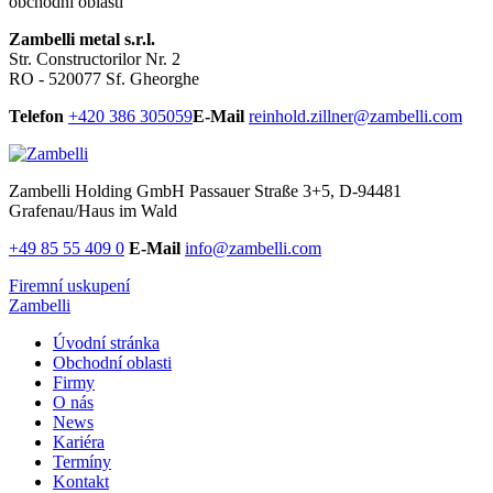
obchodní oblasti
Zambelli metal s.r.l.
Str. Constructorilor Nr. 2
RO - 520077 Sf. Gheorghe
Telefon
+420 386 305059
E-Mail
reinhold.zillner@zambelli.com
Zambelli Holding GmbH
Passauer Straße 3+5, D-94481
Grafenau/Haus im Wald
+49 85 55 409 0
E-Mail
info@zambelli.com
Firemní uskupení
Zambelli
Úvodní stránka
Obchodní oblasti
Firmy
O nás
News
Kariéra
Termíny
Kontakt