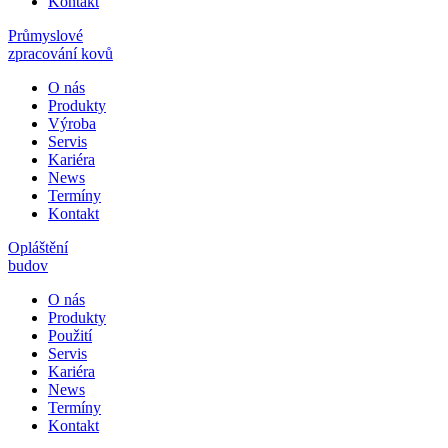
Kontakt
Průmyslové
zpracování kovů
O nás
Produkty
Výroba
Servis
Kariéra
News
Termíny
Kontakt
Opláštění
budov
O nás
Produkty
Použití
Servis
Kariéra
News
Termíny
Kontakt