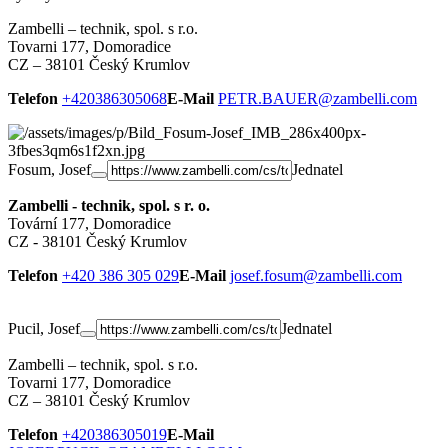
Zambelli – technik, spol. s r.o.
Tovarni 177, Domoradice
CZ – 38101 Český Krumlov
Telefon
+420386305068
E-Mail
PETR.BAUER@zambelli.com
Fosum, Josef
Jednatel
Zambelli - technik, spol. s r. o.
Tovární 177, Domoradice
CZ - 38101 Český Krumlov
Telefon
+420 386 305 029
E-Mail
josef.fosum@zambelli.com
Pucil, Josef
Jednatel
Zambelli – technik, spol. s r.o.
Tovarni 177, Domoradice
CZ – 38101 Český Krumlov
Telefon
+420386305019
E-Mail