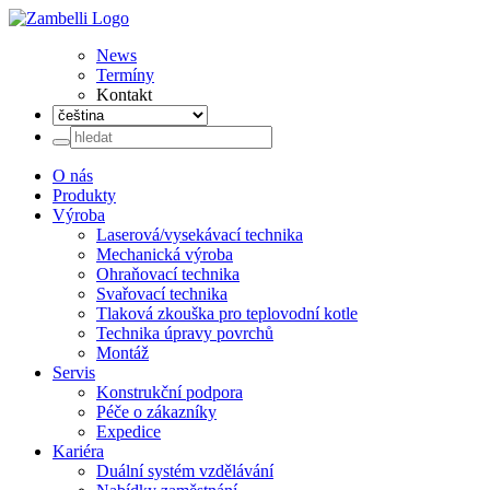
News
Termíny
Kontakt
O nás
Produkty
Výroba
Laserová/vysekávací technika
Mechanická výroba
Ohraňovací technika
Svařovací technika
Tlaková zkouška pro teplovodní kotle
Technika úpravy povrchů
Montáž
Servis
Konstrukční podpora
Péče o zákazníky
Expedice
Kariéra
Duální systém vzdělávání