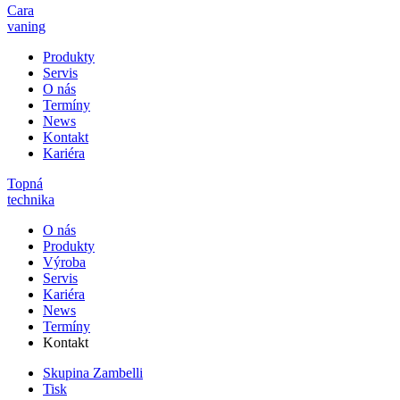
Cara
vaning
Produkty
Servis
O nás
Termíny
News
Kontakt
Kariéra
Topná
technika
O nás
Produkty
Výroba
Servis
Kariéra
News
Termíny
Kontakt
Skupina Zambelli
Tisk