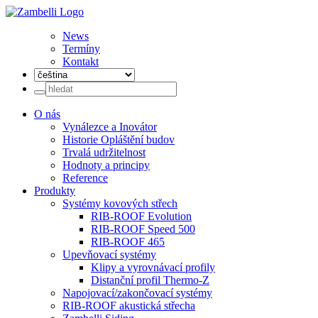
News
Termíny
Kontakt
O nás
Vynálezce a Inovátor
Historie Opláštění budov
Trvalá udržitelnost
Hodnoty a principy
Reference
Produkty
Systémy kovových střech
RIB-ROOF Evolution
RIB-ROOF Speed 500
RIB-ROOF 465
Upevňovací systémy
Klipy a vyrovnávací profily
Distanční profil Thermo-Z
Napojovací/zakončovací systémy
RIB-ROOF akustická střecha