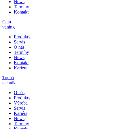
News
Termíny
Kontakt
Cara
vaning
Produkty
Servis
O nás
Termíny
News
Kontakt
Kariéra
Topná
technika
O nás
Produkty
Výroba
Servis
Kariéra
News
Termíny
Kontakt