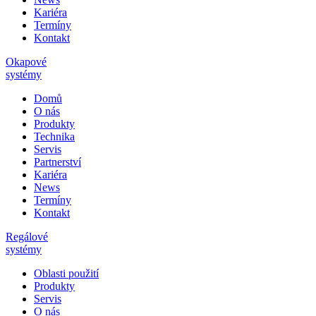
Kariéra
Termíny
Kontakt
Okapové
systémy
Domů
O nás
Produkty
Technika
Servis
Partnerství
Kariéra
News
Termíny
Kontakt
Regálové
systémy
Oblasti použití
Produkty
Servis
O nás