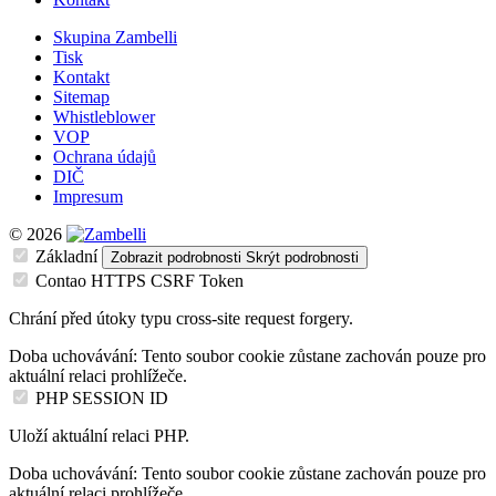
Skupina Zambelli
Tisk
Kontakt
Sitemap
Whistleblower
VOP
Ochrana údajů
DIČ
Impresum
© 2026
Základní
Zobrazit podrobnosti
Skrýt podrobnosti
Contao HTTPS CSRF Token
Chrání před útoky typu cross-site request forgery.
Doba uchovávání:
Tento soubor cookie zůstane zachován pouze pro
aktuální relaci prohlížeče.
PHP SESSION ID
Uloží aktuální relaci PHP.
Doba uchovávání:
Tento soubor cookie zůstane zachován pouze pro
aktuální relaci prohlížeče.