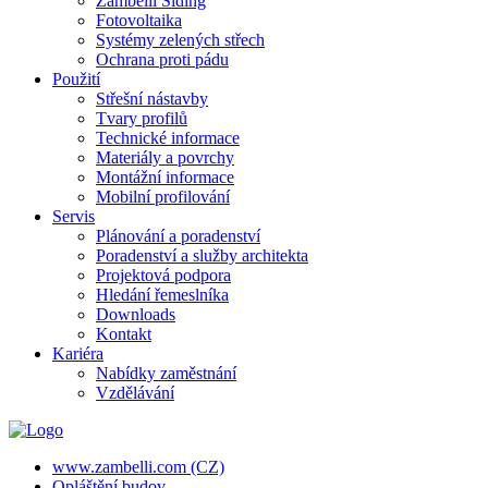
Zambelli Siding
Fotovoltaika
Systémy zelených střech
Ochrana proti pádu
Použití
Střešní nástavby
Tvary profilů
Technické informace
Materiály a povrchy
Montážní informace
Mobilní profilování
Servis
Plánování a poradenství
Poradenství a služby architekta
Projektová podpora
Hledání řemeslníka
Downloads
Kontakt
Kariéra
Nabídky zaměstnání
Vzdělávání
www.zambelli.com (CZ)
Opláštění budov