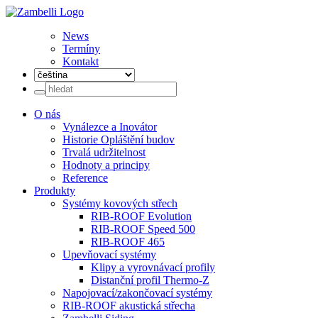
News
Termíny
Kontakt
O nás
Vynálezce a Inovátor
Historie Opláštění budov
Trvalá udržitelnost
Hodnoty a principy
Reference
Produkty
Systémy kovových střech
RIB-ROOF Evolution
RIB-ROOF Speed 500
RIB-ROOF 465
Upevňovací systémy
Klipy a vyrovnávací profily
Distanční profil Thermo-Z
Napojovací/zakončovací systémy
RIB-ROOF akustická střecha