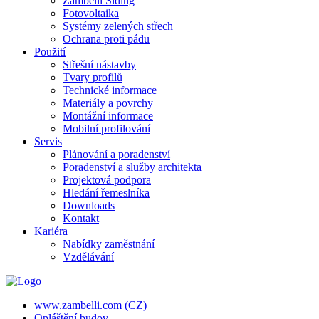
Zambelli Siding
Fotovoltaika
Systémy zelených střech
Ochrana proti pádu
Použití
Střešní nástavby
Tvary profilů
Technické informace
Materiály a povrchy
Montážní informace
Mobilní profilování
Servis
Plánování a poradenství
Poradenství a služby architekta
Projektová podpora
Hledání řemeslníka
Downloads
Kontakt
Kariéra
Nabídky zaměstnání
Vzdělávání
www.zambelli.com (CZ)
Opláštění budov