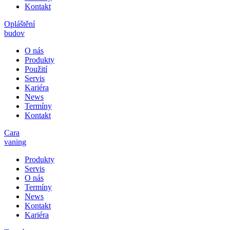
Kontakt
Opláštění
budov
O nás
Produkty
Použití
Servis
Kariéra
News
Termíny
Kontakt
Cara
vaning
Produkty
Servis
O nás
Termíny
News
Kontakt
Kariéra