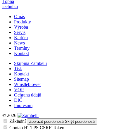
Topná
technika
O nás
Produkty
Výroba
Servis
Kariéra
News
Termíny
Kontakt
Skupina Zambelli
Tisk
Kontakt
Sitemap
Whistleblower
VOP
Ochrana údajů
DIČ
Impresum
© 2026
Základní
Zobrazit podrobnosti
Skrýt podrobnosti
Contao HTTPS CSRF Token