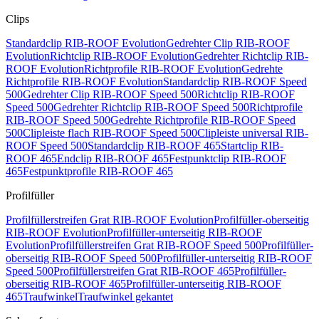
Clips
Standardclip RIB-ROOF Evolution
Gedrehter Clip RIB-ROOF
Evolution
Richtclip RIB-ROOF Evolution
Gedrehter Richtclip RIB-
ROOF Evolution
Richtprofile RIB-ROOF Evolution
Gedrehte
Richtprofile RIB-ROOF Evolution
Standardclip RIB-ROOF Speed
500
Gedrehter Clip RIB-ROOF Speed 500
Richtclip RIB-ROOF
Speed 500
Gedrehter Richtclip RIB-ROOF Speed 500
Richtprofile
RIB-ROOF Speed 500
Gedrehte Richtprofile RIB-ROOF Speed
500
Clipleiste flach RIB-ROOF Speed 500
Clipleiste universal RIB-
ROOF Speed 500
Standardclip RIB-ROOF 465
Startclip RIB-
ROOF 465
Endclip RIB-ROOF 465
Festpunktclip RIB-ROOF
465
Festpunktprofile RIB-ROOF 465
Profilfüller
Profilfüllerstreifen Grat RIB-ROOF Evolution
Profilfüller-oberseitig
RIB-ROOF Evolution
Profilfüller-unterseitig RIB-ROOF
Evolution
Profilfüllerstreifen Grat RIB-ROOF Speed 500
Profilfüller-
oberseitig RIB-ROOF Speed 500
Profilfüller-unterseitig RIB-ROOF
Speed 500
Profilfüllerstreifen Grat RIB-ROOF 465
Profilfüller-
oberseitig RIB-ROOF 465
Profilfüller-unterseitig RIB-ROOF
465
Traufwinkel
Traufwinkel gekantet