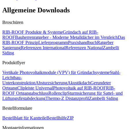
Allgemeine Downloads
Broschüren
RIB-ROOF Produkte & Systeme
Gründach auf RIB-
ROOF
Bauherrenratgeber - Moderne Metalldächer im Vergleich
Das
RIB-ROOF Prinzip
Lieferprogramm
Praxishandbuch
Ratgeber
Sanierung
Referenzen International
Referenzen National
Zambelli
Siding
Produktflyer
Vertikale Photovoltaikmodule (VPV) für Gründachsysteme
Stahl-
Leichtbau-
Unterkonstruktion
Absturzsicherung
Akustikdach
Gerundeter
Ortgang
Clipleiste Universal
Photovoltaik auf RIB-ROOF
RIB-
ROOF Ortgangabschluss
Rollenclip
Sturmsicherung für Sattel- und
Lüftungsfirstabdeckung
Thermo-Z Distanzprofil
Zambelli Siding
Bestellformulare
Bestellblatt für Kantteile
Bestellhilfe
ZIP
Montageinformationen