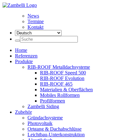
News
Termine
Kontakt
Home
Referenzen
Produkte
RIB-ROOF Metalldachsysteme
RIB-ROOF Speed 500
RIB-ROOF Evolution
RIB-ROOF 465
Materialien & Oberflächen
Mobiles Rollformen
Profilformen
Zambelli Siding
Zubehör
Gründachsysteme
Photovoltaik
Ortgang & Dachabschlüsse
Leichtbau-Unterkonstruktion