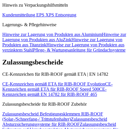
Hinweis zu Verpackungshilfsmitteln
Kundenmitteilung EPS XPS Entsorgung
Lagerungs- & Pflegehinweise
Hinweise zur Lagerung von Produkten aus Aluminium
Hinweise zur
Lagerung von Produkten aus AluZink
Hinweise zur Lagerung von
Produkten aus Titanzink
Hinweise zur Lagerung von Produkten aus
verzinktem Stahl
Pflege- & Wartungsanleitung für Gründachsysteme
Zulassungsbescheide
CE-Kennzeichen für RIB-ROOF gemäß ETA | EN 14782
CE-Kennzeichen gemäß ETA für RIB-ROOF Evolution
CE-
Kennzeichen gemäß ETA für RIB-ROOF Speed 500
CE-
Kennzeichen gemäß EN 14782 für RIB-ROOF 465
Zulassungsbescheide für RIB-ROOF Zubehör
Zulassungsbescheid Befestigungsklemmen RIB-ROOF
(Solar-/Schneefang-/ Trittstufenhalter)
Zulassungsbescheid
Absturzsicherungssysteme für RIB-ROOF
Zulassungsbescheid