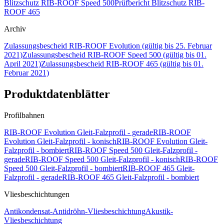
Blitzschutz RIB-ROOF Speed 500
Prüfbericht Blitzschutz RIB-
ROOF 465
Archiv
Zulassungsbescheid RIB-ROOF Evolution (gültig bis 25. Februar
2021)
Zulassungsbescheid RIB-ROOF Speed 500 (gültig bis 01.
April 2021)
Zulassungsbescheid RIB-ROOF 465 (gültig bis 01.
Februar 2021)
Produktdatenblätter
Profilbahnen
RIB-ROOF Evolution Gleit-Falzprofil - gerade
RIB-ROOF
Evolution Gleit-Falzprofil - konisch
RIB-ROOF Evolution Gleit-
Falzprofil - bombiert
RIB-ROOF Speed 500 Gleit-Falzprofil -
gerade
RIB-ROOF Speed 500 Gleit-Falzprofil - konisch
RIB-ROOF
Speed 500 Gleit-Falzprofil - bombiert
RIB-ROOF 465 Gleit-
Falzprofil - gerade
RIB-ROOF 465 Gleit-Falzprofil - bombiert
Vliesbeschichtungen
Antikondensat-Antidröhn-Vliesbeschichtung
Akustik-
Vliesbeschichtung