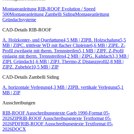
Montageanleitung RIB-ROOF Evolution / Speed
500
Montageanleitung Zambelli Siding
Montageanleitung
Gründachsysteme
CAD-Details RIB-ROOF
A. Holzkonter- und Querlattung
4,5 MB | ZIP
B. Holzschalung
5,5
MB | ZIP
C. trittfeste WD mit flacher Clipleiste
6,6 MB | ZIP
E. Z-
Profil zweilagig mit therm. Trennstreifen
5,1 MB | ZIP
F. Z-Profil
einlagig mit therm. Trennstreifen
4,2 MB | ZIP
G. Kaltdach
3,3 MB |
ZIP
I. Gründach
1,6 MB | ZIP
J. Thermo-Z Distanzprofil
2,8 MB |
ZIP
Z. Zubehör
10,5 MB | ZIP
CAD-Details Zambelli Siding
A. horizontale Verlegung
4,3 MB | ZIP
B. vertikale Verlegung
5,1
MB | ZIP
Ausschreibungen
RIB-ROOF Ausschreibungstexte Gaeb 1990-Format 05-
2026
ZIP
RIB-ROOF Ausschreibungstexte Textformat 05-
2026
PDF
RIB-ROOF Ausschreibungstexte Textformat 05-
2026
DOCX