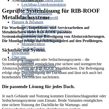
Ortgang & Dachabschlüsse
Absturzsicherungen
Leichtbau-Unterkonstruktion
Akustikdach
Geprüfte Systemlösung für RIB-ROOF
Absturzsicherungen
Metalldachsysteme
Thermo-Z Distanzprofil
Planung & Beratung
Planungsunterstützung
Für Wartungs-, Inspektions- und Servicearbeiten auf
Beratung & Architektenservice
Metalldächern bietet RIB-ROOF passende
Projektbegleitung
Systemkomponenten zur Befestigung von Absturzsicherungen.
Technische Informationen
Die Montage erfolgt durchdringungsfrei auf den Profilstegen.
Montagevideos
Dachaufbauten
Sicherheit mit System.
Downloads
Über uns
Ob Einzelanschlagpunkt oder Seilsicherungssystem – die
Kontakt
Systemkomponenten ermöglichen eine sichere und normgerechte
Historie Gebäudehülle
Absturzsicherung auf RIB-ROOF Metalldächern. Die Befestigung
Logistik & Nachhaltigkeit
erfolgt ohne Durchdringung der Dachhaut und lässt sich auch bei
Karriere
bestehenden Dachflächen nachrüsten.
Die passende Lösung für jedes Dach.
Je nach Gebäude und Nutzung kommen Einzelanschlagpunkte oder
Seilsicherungssysteme zum Einsatz. Beide Varianten ermöglichen
eine sichere Nutzung der Dachfläche für Wartungs- und