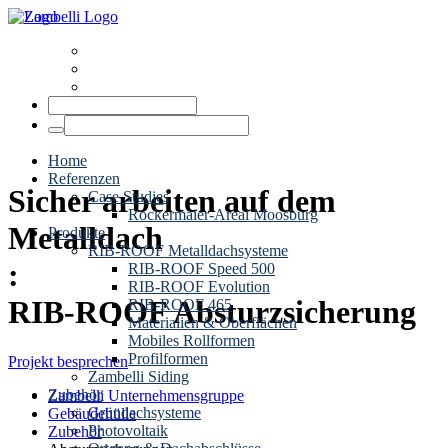
News
Termine
Kontakt
Home
Referenzen
Sicher arbeiten auf dem
Case Studies
Rockermaier-Areal Moosburg
Metalldach
Produkte
RIB-ROOF Metalldachsysteme
:
RIB-ROOF Speed 500
RIB-ROOF Evolution
RIB-ROOF Absturzsicherung
RIB-ROOF 465
Materialien & Oberflächen
Mobiles Rollformen
Profilformen
Projekt besprechen
Zambelli Siding
Zubehör
Zambelli Unternehmensgruppe
Gründachsysteme
Gebäudehülle
Photovoltaik
Zubehör