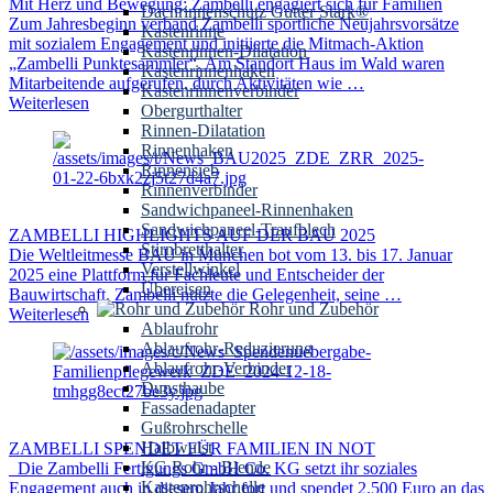
Mit Herz und Bewegung: Zambelli engagiert sich für Familien
Dachrinnenschutz Gutter Stark®
Zum Jahresbeginn verband Zambelli sportliche Neujahrsvorsätze
Kastenrinne
mit sozialem Engagement und initiierte die Mitmach-Aktion
Kastenrinnen-Dilatation
„Zambelli Punktesammler“. Am Standort Haus im Wald waren
Kastenrinnenhaken
Mitarbeitende aufgerufen, durch Aktivitäten wie …
Kastenrinnenverbinder
Weiterlesen
Obergurthalter
Rinnen-Dilatation
Rinnenhaken
Rinnensieb
Rinnenverbinder
Sandwichpaneel-Rinnenhaken
Sandwichpaneel-Traufblech
ZAMBELLI HIGHLIGHTS AUF DER BAU 2025
Stirnbretthalter
Die Weltleitmesse BAU in München bot vom 13. bis 17. Januar
Verstellwinkel
2025 eine Plattform für Fachleute und Entscheider der
Übereisen
Bauwirtschaft. Zambelli nutzte die Gelegenheit, seine …
Rohr und Zubehör
Weiterlesen
Ablaufrohr
Ablaufrohr-Reduzierung
Ablaufrohr-Verbinder
Dunsthaube
Fassadenadapter
Gußrohrschelle
Halbwulst
ZAMBELLI SPENDET FÜR FAMILIEN IN NOT
KG Rohr - Blende
Die Zambelli Fertigungs GmbH Co. KG setzt ihr soziales
Kastenrohrschelle
Engagement auch in diesem Jahr fort und spendet 2.500 Euro an das