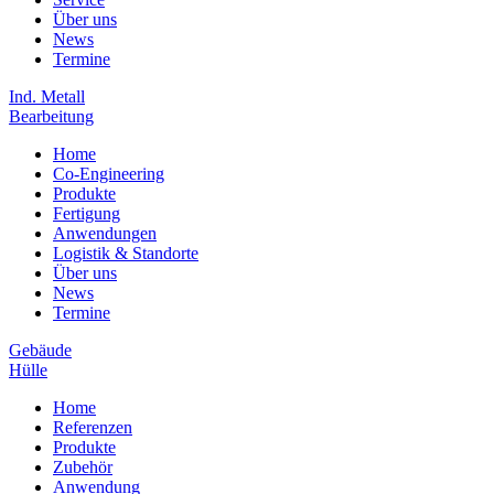
Über uns
News
Termine
Ind. Metall
Bearbeitung
Home
Co-Engineering
Produkte
Fertigung
Anwendungen
Logistik & Standorte
Über uns
News
Termine
Gebäude
Hülle
Home
Referenzen
Produkte
Zubehör
Anwendung