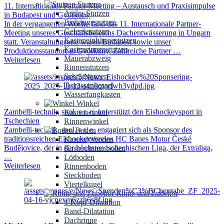
Stutzen
11. Internationales Partner-Meeting – Austausch und Praxisimpulse
Attika-Stutzen
in Budapest und Györköny
Einhängestutzen
In der vergangenen Woche fand das 11. Internationale Partner-
Gelenkstutzen
Meeting unseres Geschäftsbereichs Dachentwässerung in Ungarn
Kasteneinhängestutzen
statt. Veranstaltungsorte waren Budapest sowie unser
Kastenrinnenstutzen
Produktionsstandort in Györköny. Zahlreiche Partner …
Mauerabzweig
Weiterlesen
Rinnenstutzen
Schrägstutzen
Terrassenkessel
Wasserfangkasten
Winkel
Zambelli-technik, spol. s r. o. unterstützt den Eishockeysport in
Kastenwinkel
Tschechien
Rinnenwinkel
Zambelli-technik, spol. s r. o. engagiert sich als Sponsor des
Boden
traditionsreichen Eishockeyvereins HC Banes Motor České
Kastenlötboden
Budějovice, der in der höchsten tschechischen Liga, der Extraliga,
Kastenrinnenboden
…
Lötboden
Weiterlesen
Rinnenboden
Steckboden
Viertelkugel
Rinne und Zubehör
1-Kopf-Dilatation
Band-Dilatation
Dachrinne