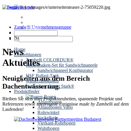
News
Termine
Zambelli Unternehmensgruppe
Kontakt
Dachentwässerung
News
News
Home
Empfehlungen
Zambelli COLORDUR®
Aktuelles
Rinnenhaken-Set für Sandwichpaneele
Sandwichpaneel Konfigurator
HSF Ballast-Tank
Neuigkeiten aus dem Bereich
Wasserfangkästen
Dachentwässerung.
Laubschutz Gutter Stark®
Produktfinder
Bogen
Bleiben Sie stets über Produktneuheiten, spannende Projekte und
Ablaufbogen
Referenzen sowie interessante Ereignisse
made by Zambelli
auf dem
Ablaufbogen Vario
Laufenden!
Rohrwinkel
Sockelknie
Vierkant-Rohrbogen
Wulstbogen