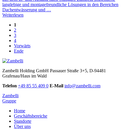
langlebige und montagefreundliche Lösungen in den Bereichen
Dachentwässerung und …
Weiterlesen
1
2
3
4
Vorwärts
Ende
Zambelli Holding GmbH
Passauer Straße 3+5, D-94481
Grafenau/Haus im Wald
Telefon
+49 85 55 409 0
E-Mail
info@zambelli.com
Zambelli
Gruppe
Home
Geschäftsbereiche
Standorte
Über uns