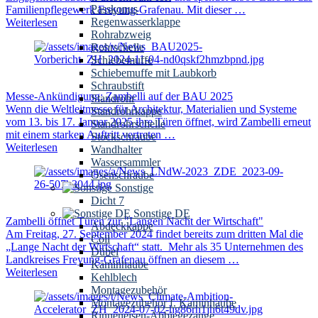
Passkonus
Familienpflegewerk Freyung-Grafenau. Mit dieser …
Regenwasserklappe
Weiterlesen
Rohrabzweig
Rohrschelle
Schiebemuffe
Schiebemuffe mit Laubkorb
Schraubstift
Messe-Ankündigung: Zambelli auf der BAU 2025
Standrohr
Wenn die Weltleitmesse für Architektur, Materialien und Systeme
Standrohrkappe
vom 13. bis 17. Januar 2025 ihre Türen öffnet, wird Zambelli erneut
Standrohrschelle
mit einem starken Auftritt vertreten …
Stockschraube
Weiterlesen
Wandhalter
Wassersammler
Ösenschraube
Sonstige
Dicht 7
Sonstige DE
Zambelli öffnet Türen zur "Langen Nacht der Wirtschaft"
Abdeckkappe
Am Freitag, 27. September 2024 findet bereits zum dritten Mal die
Coil
„Lange Nacht der Wirtschaft“ statt. Mehr als 35 Unternehmen des
Dübel
Landkreises Freyung-Grafenau öffnen an diesem …
Kaminhaube
Weiterlesen
Kehlblech
Montagezubehör
Montagezubehör f. Kaminhaube
Rinneneisen-Abbiegezange