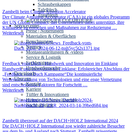
Schraubenkappen
Tafelblech
Zambelli beim Climate Ambition Accelerator
Traufblech
Der Climate Ambition Accelerator (CAA) ist ein globales Programm
COLORDUR®
der UN Global Compact, das Unternehmen dabei unterstützt, ihre
Servicecenter
Klimaziele zu erreichen und Maßnahmen zur Reduzierung …
Preise | Notierungen
Weiterlesen
Materialien & Oberflächen
Berechnungen
Normen
Montageanleitungen & -videos
Service & Logistik
Fachberatung
Feedback vom Dach - Handwerk und Innovation im Einklang
Handwerkersuche
Handwerk und Innovation im Einklang: Erfolgreicher Abschluss der
Downloads
„Feedback vom Dach Kampagne“Die kontinuierliche
Über uns
Weiterentwicklung von Technologien und eine enge Vernetzung
Kontakt
sind entscheidende Faktoren für Fortschritt …
Karriere
Weiterlesen
Tüftler & Innovationen
Historie Dachentwässerung
Nachhaltigkeit
Zambelli überzeugt auf der DACH+HOLZ International 2024
Die DACH+HOLZ International zog wieder zahlreiche Besucher
aus dem In- und Ausland nach Stuttgart. Zambelli präsentierte