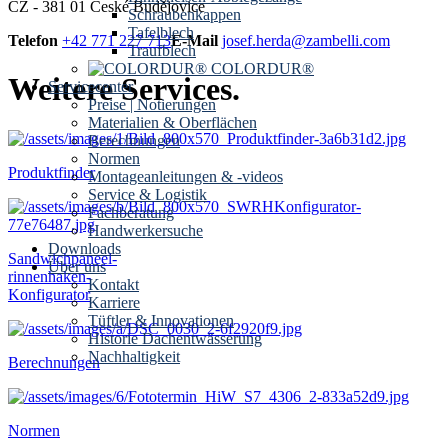
CZ - 381 01 České Budějovice
Schraubenkappen
Tafelblech
Telefon
+42 771 227 713
E-Mail
josef.herda@zambelli.com
Traufblech
COLORDUR®
Weitere Services.
Servicecenter
Preise | Notierungen
Materialien & Oberflächen
Berechnungen
Normen
Produktfinder
Montageanleitungen & -videos
Service & Logistik
Fachberatung
Handwerkersuche
Downloads
Sandwichpaneel-
Über uns
rinnenhaken-
Kontakt
Konfigurator
Karriere
Tüftler & Innovationen
Historie Dachentwässerung
Nachhaltigkeit
Berechnungen
Normen