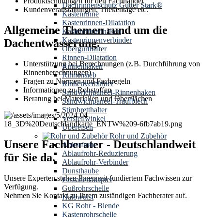
Produktschulungen für den Fachhandel
Dachrinnenschutz Gutter Stark®
Kundenveranstaltungen, Thekentage etc.
Kastenrinne
Kastenrinnen-Dilatation
Allgemeine Themen rund um die
Kastenrinnenhaken
Kastenrinnenverbinder
Dachentwässerung.
Obergurthalter
Rinnen-Dilatation
Unterstützung bei Berechnungen (z.B. Durchführung von
Rinnenhaken
Rinnenberechnungen)
Rinnensieb
Fragen zu Normen und Fachregeln
Rinnenverbinder
Informationen zu Rohstoffen
Sandwichpaneel-Rinnenhaken
Beratung bei Materialien und Oberflächen
Sandwichpaneel-Traufblech
Stirnbretthalter
Verstellwinkel
Übereisen
Rohr und Zubehör
Unsere Fachberater - Deutschlandweit
Ablaufrohr
Ablaufrohr-Reduzierung
für Sie da.
Ablaufrohr-Verbinder
Dunsthaube
Unsere Experten stehen Ihnen mit fundiertem Fachwissen zur
Fassadenadapter
Verfügung.
Gußrohrschelle
Nehmen Sie Kontakt zu Ihrem zuständigen Fachberater auf.
Halbwulst
KG Rohr - Blende
Kastenrohrschelle