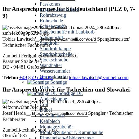
Passkonus
Ihr Ansprechpartner für Süddeutschland (PLZ 0, 7-
Regenwasserklappe
9)
Rohrabzweig
Rohrschelle
Schiebemuffe
Schiebemuffe mit Laubkorb
Schraubstift
Tobias Lawitsch
Spenglermeister/
Standrohr
Technischer Fachberater
Standrohrkappe
Standrohrschelle
Zambelli Fertigungs GmbH & Co. KG
Stockschraube
Passauer Straße 3+5
Wandhalter
DE - 94481 Grafenau
Wassersammler
Ösenschraube
Telefon
+49 8555 409 61
E-Mail
tobias.lawitsch@zambelli.com
Sonstige
Dicht 7
Ihr Ansprechpartner für Tschechien und Slowakei
Sonstige DE
Abdeckkappe
Coil
Dübel
Josef Herda
Spengler / Technischer
Kaminhaube
Fachberater
Kehlblech
Montagezubehör
Zambelli-technik, spol. s r.o.
Montagezubehör f. Kaminhaube
Okružní 635
Rinneneisen-Abbiegezange