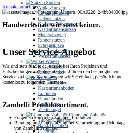
Stutzen
Kontakt aufnehmen.
Attika-Stutzen
Einhängestutzen
Gelenkstutzen
Handwerksnah wie sonst keiner.
Kasteneinhängestutzen
Kastenrinnenstutzen
Mauerabzweig
Rinnenstutzen
Schrägstutzen
Unser Service-Angebot
Terrassenkessel
Wasserfangkasten
Winkel
Wir sind stets für Sie da, um Sie bei Ihren Projekten und
Kastenwinkel
Entscheidungen zu unterstützen und Ihnen den bestmöglichen
Rinnenwinkel
Service zu bieten. Gerne beraten wir Sie einfach, persönlich und
Boden
kostenlos zu folgenden Themen:
Kastenlötboden
Kastenrinnenboden
Lötboden
Rinnenboden
Zambelli Produktsortiment.
Steckboden
Viertelkugel
Rinne und Zubehör
Fragen zu konkreten Zambelli Produkten
1-Kopf-Dilatation
Beratung und Unterstützung bei Verarbeitung und Montage
Band-Dilatation
von Zambelli Produkten
Dachrinne