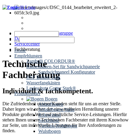
News
Termine
Kontakt
Zambelli Unternehmensgruppe
Dachentwässerung
Servicecenter
Fachberatung
Home
Empfehlungen
Technische
Zambelli COLORDUR®
Rinnenhaken-Set für Sandwichpaneele
Sandwichpaneel Konfigurator
Fachberatung
HSF Ballast-Tank
Wasserfangkästen
Laubschutz Gutter Stark®
Individuell & fachkompetent.
Produktfinder
Bogen
Die Zufriedenheit unserer Kunden steht
für uns an erster Stelle.
Ablaufbogen
Daher legen wir neben der einwandfreien Herstellung unserer
Ablaufbogen Vario
Produkte
großen Wert auf
zusätzliche Service-Leistungen
.
Hierfür
Rohrwinkel
stehen Ihnen
unsere T
echnischen Fachberater
mit ihrem Knowhow
Sockelknie
zur Seite, um individuelle Lösungen für Ihre Anforderungen zu
Vierkant-Rohrbogen
finden.
Wulstbogen