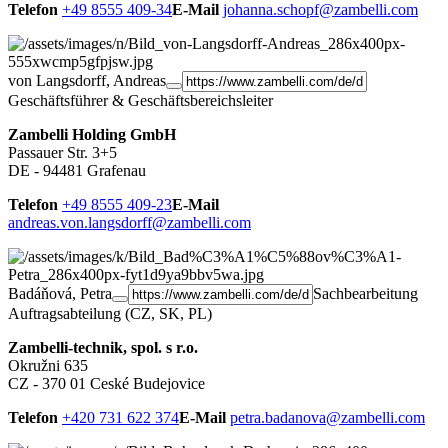
Telefon
+49 8555 409-34
E-Mail
johanna.schopf@zambelli.com
von Langsdorff, Andreas
Geschäftsführer & Geschäftsbereichsleiter
Zambelli Holding GmbH
Passauer Str. 3+5
DE - 94481 Grafenau
Telefon
+49 8555 409-23
E-Mail
andreas.von.langsdorff@zambelli.com
Badáňová, Petra
Sachbearbeitung
Auftragsabteilung (CZ, SK, PL)
Zambelli-technik, spol. s r.o.
Okružni 635
CZ - 370 01 Ceské Budejovice
Telefon
+420 731 622 374
E-Mail
petra.badanova@zambelli.com