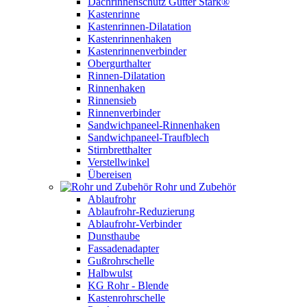
Dachrinnenschutz Gutter Stark®
Kastenrinne
Kastenrinnen-Dilatation
Kastenrinnenhaken
Kastenrinnenverbinder
Obergurthalter
Rinnen-Dilatation
Rinnenhaken
Rinnensieb
Rinnenverbinder
Sandwichpaneel-Rinnenhaken
Sandwichpaneel-Traufblech
Stirnbretthalter
Verstellwinkel
Übereisen
Rohr und Zubehör
Ablaufrohr
Ablaufrohr-Reduzierung
Ablaufrohr-Verbinder
Dunsthaube
Fassadenadapter
Gußrohrschelle
Halbwulst
KG Rohr - Blende
Kastenrohrschelle