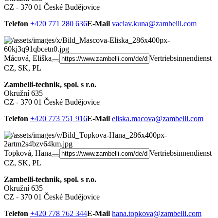
CZ - 370 01 České Budějovice
Telefon
+420 771 280 636
E-Mail
vaclav.kuna@zambelli.com
Mácová, Eliška
Vertriebsinnendienst
CZ, SK, PL
Zambelli-technik, spol. s r.o.
Okružní 635
CZ - 370 01 České Budějovice
Telefon
+420 773 751 916
E-Mail
eliska.macova@zambelli.com
Topková, Hana
Vertriebsinnendienst
CZ, SK, PL
Zambelli-technik, spol. s r.o.
Okružní 635
CZ - 370 01 České Budějovice
Telefon
+420 778 762 344
E-Mail
hana.topkova@zambelli.com