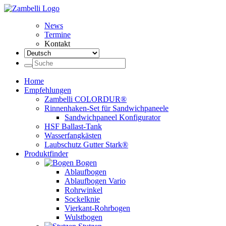
News
Termine
Kontakt
Home
Empfehlungen
Zambelli COLORDUR®
Rinnenhaken-Set für Sandwichpaneele
Sandwichpaneel Konfigurator
HSF Ballast-Tank
Wasserfangkästen
Laubschutz Gutter Stark®
Produktfinder
Bogen
Ablaufbogen
Ablaufbogen Vario
Rohrwinkel
Sockelknie
Vierkant-Rohrbogen
Wulstbogen