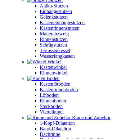
Stutzen
Attika-Stutzen
Einhängestutzen
Gelenkstutzen
Kasteneinhängestutzen
Kastenrinnenstutzen
Mauerabzweig
Rinnenstutzen
Schrägstutzen
Terrassenkessel
Wasserfangkasten
Winkel
Kastenwinkel
Rinnenwinkel
Boden
Kastenlötboden
Kastenrinnenboden
Lötboden
Rinnenboden
Steckboden
Viertelkugel
Rinne und Zubehör
1-Kopf-Dilatation
Band-Dilatation
Dachrinne