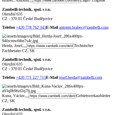
Brabec, Antonín
Lager/ Logistik
Zambelli-technik, spol. s r.o.
Okružní 635
CZ - 370 01 České Budějovice
Telefon
+420 778 762 343
E-Mail
antonin.brabec@zambelli.com
Herda, Josef
Technischer
Fachberater CZ, SK
Zambelli-technik, spol. s r.o.
Okružní 635
CZ - 370 01 České Budějovice
Telefon
+420 771 227 713
E-Mail
josef.herda@zambelli.com
Kuna, Václav
Gebietsverkaufsleiter
CZ, SK
Zambelli-technik, spol. s r.o.
Okružní 635