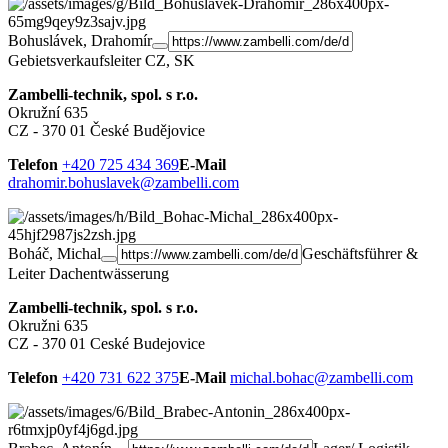
Bohuslávek, Drahomír
Gebietsverkaufsleiter CZ, SK
Zambelli-technik, spol. s r.o.
Okružní 635
CZ - 370 01 České Budějovice
Telefon
+420 725 434 369
E-Mail
drahomir.bohuslavek@zambelli.com
Boháč, Michal
Geschäftsführer &
Leiter Dachentwässerung
Zambelli-technik, spol. s r.o.
Okružni 635
CZ - 370 01 Ceské Budejovice
Telefon
+420 731 622 375
E-Mail
michal.bohac@zambelli.com