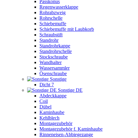
Passkonus
Regenwasserklappe
Rohrabzweig
Rohrschelle
Schiebemuffe
Schiebemuffe mit Laubkorb
Schraubstift
Standrohr
Standrohrkappe
Standrohrschelle
Stockschraube
Wandhalter
Wassersammler
Ösenschraube
Sonstige
Dicht 7
Sonstige DE
Abdeckkappe
Coil
Dübel
Kaminhaube
Kehlblech
Montagezubehör
Montagezubehör f. Kaminhaube
Rinneneisen-Abbiegezange