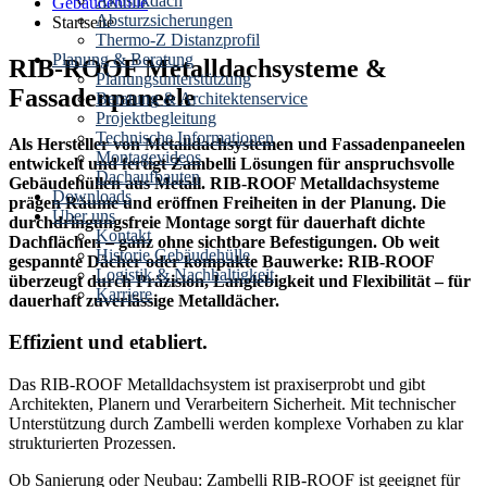
Akustikdach
Gebäudehülle
Absturzsicherungen
Startseite
Thermo-Z Distanzprofil
Planung & Beratung
RIB-ROOF Metalldachsysteme &
Planungsunterstützung
Fassadenpaneele
Beratung & Architektenservice
Projektbegleitung
Technische Informationen
Als Hersteller von Metalldachsystemen und Fassadenpaneelen
Montagevideos
entwickelt und fertigt Zambelli Lösungen für anspruchsvolle
Dachaufbauten
Gebäudehüllen aus Metall. RIB-ROOF Metalldachsysteme
Downloads
prägen Räume und eröffnen Freiheiten in der Planung. Die
Über uns
durchdringungsfreie Montage sorgt für dauerhaft dichte
Kontakt
Dachflächen – ganz ohne sichtbare Befestigungen. Ob weit
Historie Gebäudehülle
gespannte Dächer oder kompakte Bauwerke: RIB-ROOF
Logistik & Nachhaltigkeit
überzeugt durch Präzision, Langlebigkeit und Flexibilität – für
Karriere
dauerhaft zuverlässige Metalldächer.
Effizient und etabliert.
Das RIB-ROOF Metalldachsystem ist praxiserprobt und gibt
Architekten, Planern und Verarbeitern Sicherheit. Mit technischer
Unterstützung durch Zambelli werden komplexe Vorhaben zu klar
strukturierten Prozessen.
Ob Sanierung oder Neubau: Zambelli RIB-ROOF ist geeignet für