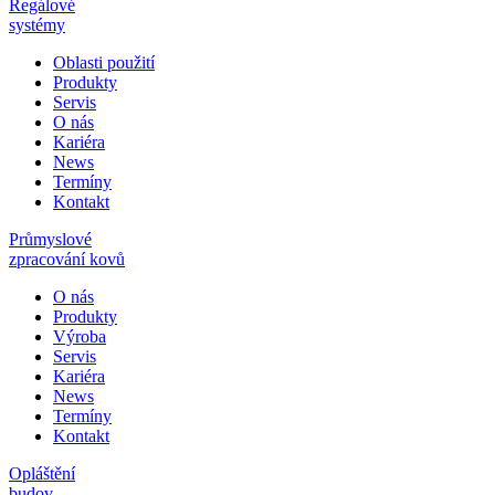
Regálové
systémy
Oblasti použití
Produkty
Servis
O nás
Kariéra
News
Termíny
Kontakt
Průmyslové
zpracování kovů
O nás
Produkty
Výroba
Servis
Kariéra
News
Termíny
Kontakt
Opláštění
budov