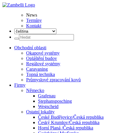
News
Termíny
Kontakt
Obchodní oblasti
Okapové systémy
Opláštění budov
Regálové systémy
Caravaning
Topná technika
Průmyslové zpracování kovů
Firmy
Německo
Grafenau
Stephansposching
Wegscheid
Ostatní lokality
České Budějovice/Česká republika
Český Krumlov/Česká republika
Horní Planá /Česká republika