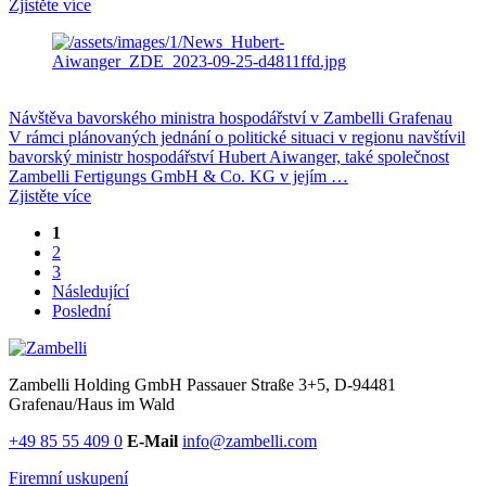
Zjistěte více
Návštěva bavorského ministra hospodářství v Zambelli Grafenau
V rámci plánovaných jednání o politické situaci v regionu navštívil
bavorský ministr hospodářství Hubert Aiwanger, také společnost
Zambelli Fertigungs GmbH & Co. KG v jejím …
Zjistěte více
1
2
3
Následující
Poslední
Zambelli Holding GmbH
Passauer Straße 3+5, D-94481
Grafenau/Haus im Wald
+49 85 55 409 0
E-Mail
info@zambelli.com
Firemní uskupení