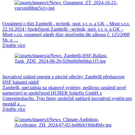
Oznámení o fúzi Zambelli - technik, spol. s r. o. a GK – Mont s.r.o.
22.10.2024 | Společnosti Zambelli - technik, spol. s r. o. a GK –
Mont s.r.o. oznamují záměr fúze sloučením dle zákona č. 125/2008
Sb. o …
Zjistěte více
Inovativní solární energie z ploché střechy: Zambelli představuje
HSF balastní nádrž
Zambelli, specialista na okapové systémy, nedávno oznámil nové
partnerství se společností HUBER Solarfix GmbH z
Untergriesbachu. Tyto firmy společně nabízejí inovativní systém pro
montáž a …
Zjistěte více