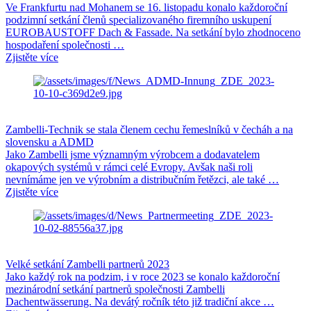
Ve Frankfurtu nad Mohanem se 16. listopadu konalo každoroční
podzimní setkání členů specializovaného firemního uskupení
EUROBAUSTOFF Dach & Fassade. Na setkání bylo zhodnoceno
hospodaření společnosti …
Zjistěte více
Zambelli-Technik se stala členem cechu řemeslníků v čecháh a na
slovensku a ADMD
Jako Zambelli jsme významným výrobcem a dodavatelem
okapových systémů v rámci celé Evropy. Avšak naši roli
nevnímáme jen ve výrobním a distribučním řetězci, ale také …
Zjistěte více
Velké setkání Zambelli partnerů 2023
Jako každý rok na podzim, i v roce 2023 se konalo každoroční
mezinárodní setkání partnerů společnosti Zambelli
Dachentwässerung. Na devátý ročník této již tradiční akce …