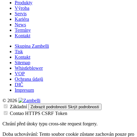
Produkty
Výroba
Servis
Kariéra
News
Termíny
Kontakt
Skupina Zambelli
Tisk
Kontakt
Sitemap
Whistleblower
VOP
Ochrana údajů
DIČ
Impresum
© 2026
Základní
Zobrazit podrobnosti
Skrýt podrobnosti
Contao HTTPS CSRF Token
Chrání před útoky typu cross-site request forgery.
Doba uchovávání:
Tento soubor cookie zůstane zachován pouze pro