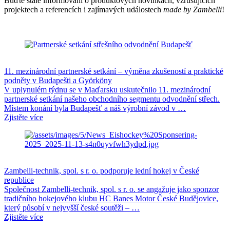
Buďte stále informováni o produktových novinkách, vzrušujících
projektech a referencích i zajímavých událostech
made by Zambelli
!
11. mezinárodní partnerské setkání – výměna zkušeností a praktické
podněty v Budapešti a Györköny
V uplynulém týdnu se v Maďarsku uskutečnilo 11. mezinárodní
partnerské setkání našeho obchodního segmentu odvodnění střech.
Místem konání byla Budapešť a náš výrobní závod v …
Zjistěte více
Zambelli-technik, spol. s r. o. podporuje lední hokej v České
republice
Společnost Zambelli-technik, spol. s r. o. se angažuje jako sponzor
tradičního hokejového klubu HC Banes Motor České Budějovice,
který působí v nejvyšší české soutěži – …
Zjistěte více