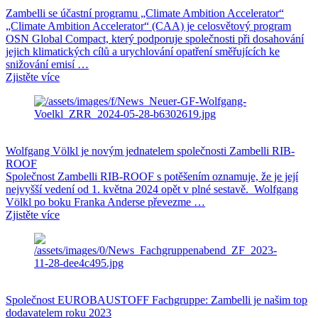
Zambelli se účastní programu „Climate Ambition Accelerator“
„Climate Ambition Accelerator“ (CAA) je celosvětový program
OSN Global Compact, který podporuje společnosti při dosahování
jejich klimatických cílů a urychlování opatření směřujících ke
snižování emisí …
Zjistěte více
Wolfgang Völkl je novým jednatelem společnosti Zambelli RIB-
ROOF
Společnost Zambelli RIB-ROOF s potěšením oznamuje, že je její
nejvyšší vedení od 1. května 2024 opět v plné sestavě. Wolfgang
Völkl po boku Franka Anderse převezme …
Zjistěte více
Společnost EUROBAUSTOFF Fachgruppe: Zambelli je našim top
dodavatelem roku 2023