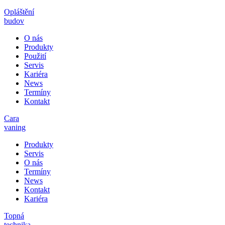
Opláštění
budov
O nás
Produkty
Použití
Servis
Kariéra
News
Termíny
Kontakt
Cara
vaning
Produkty
Servis
O nás
Termíny
News
Kontakt
Kariéra
Topná
technika