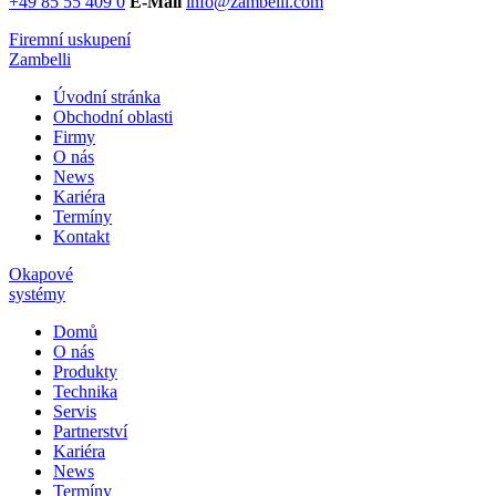
+49 85 55 409 0
E-Mail
info@zambelli.com
Firemní uskupení
Zambelli
Úvodní stránka
Obchodní oblasti
Firmy
O nás
News
Kariéra
Termíny
Kontakt
Okapové
systémy
Domů
O nás
Produkty
Technika
Servis
Partnerství
Kariéra
News
Termíny