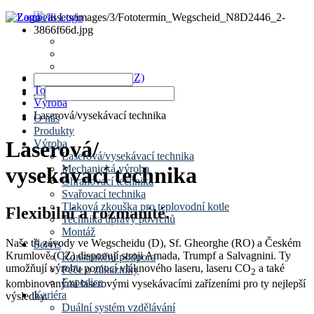
News
Termíny
Kontakt
www.zambelli.com (CZ)
Topná technika
Výroba
Laserová/vysekávací technika
O nás
Produkty
Laserová/
Výroba
Laserová/vysekávací technika
Mechanická výroba
vysekávací technika
Ohraňovací technika
Svařovací technika
Tlaková zkouška pro teplovodní kotle
Flexibilní a rozmanité.
Technika úpravy povrchů
Montáž
Naše tři závody ve Wegscheidu (D), Sf. Gheorghe (RO) a Českém
Servis
Krumlově (CZ) disponují stroji Amada, Trumpf a Salvagnini. Ty
Konstrukční podpora
umožňují výrobu pomocí vláknového laseru, laseru CO
a také
Péče o zákazníky
2
Expedice
kombinovanými laserovými vysekávacími zařízeními pro ty nejlepší
Kariéra
výsledky.
Duální systém vzdělávání