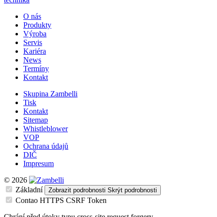
O nás
Produkty
Výroba
Servis
Kariéra
News
Termíny
Kontakt
Skupina Zambelli
Tisk
Kontakt
Sitemap
Whistleblower
VOP
Ochrana údajů
DIČ
Impresum
© 2026
Základní
Zobrazit podrobnosti
Skrýt podrobnosti
Contao HTTPS CSRF Token
Chrání před útoky typu cross-site request forgery.