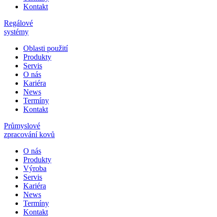
Kontakt
Regálové
systémy
Oblasti použití
Produkty
Servis
O nás
Kariéra
News
Termíny
Kontakt
Průmyslové
zpracování kovů
O nás
Produkty
Výroba
Servis
Kariéra
News
Termíny
Kontakt