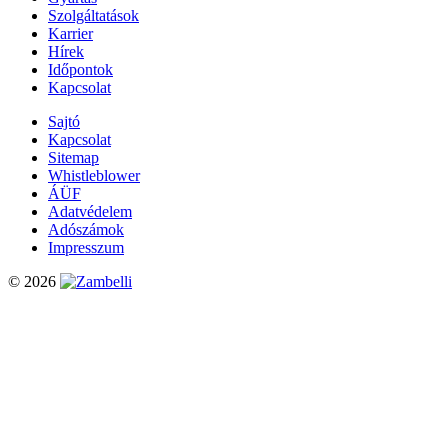
Szolgáltatások
Karrier
Hírek
Időpontok
Kapcsolat
Sajtó
Kapcsolat
Sitemap
Whistleblower
ÁÜF
Adatvédelem
Adószámok
Impresszum
© 2026