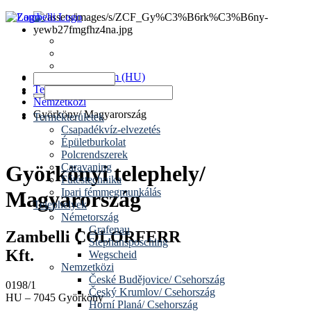
Hírek
Időpontok
Kapcsolat
www.zambelli.com (HU)
Telephelyek
Nemzetközi
Györköny/ Magyarország
Termékterületek
Csapadékvíz-elvezetés
Épületburkolat
Polcrendszerek
Caravaning
Györkönyi telephely/
Fűtéstechnika
Ipari fémmegmunkálás
Magyarország
Telephelyek
Németország
Grafenau
Zambelli COLORFERR
Stephansposching
Kft.
Wegscheid
Nemzetközi
České Budějovice/ Csehország
0198/1
Český Krumlov/ Csehország
HU – 7045 Györköny
Horní Planá/ Csehország