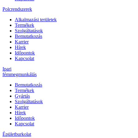
Polcrendszerek
Alkalmazási területek
Termékek
Szolgáltatások
Bemutatkozás
Karrier
Hírek
Időpontok
Kapcsolat
Ipari
fémmegmunkálás
Bemutatkozás
Termékek
Gyártás
Szolgáltatások
Karrier
Hírek
Időpontok
Kapcsolat
Épületburkolat