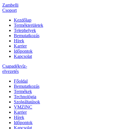
Zambelli
Csoport
Kezdőlap
Termékterületek
Telephelyek
Bemutatkozás
Hírek
Karrier
Időpontok
Kapcsolat
Csapadékvíz-
elvezetés
Főoldal
Bemutatkozás
Termékek
Technológia
Szolgáltatások
VMZINC
Karrier
Hírek
Időpontok
Kapcsolat