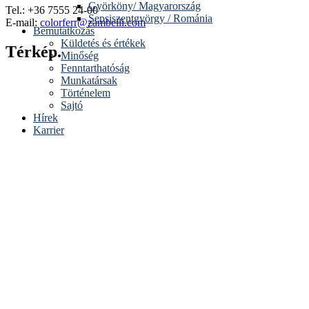
Györköny/ Magyarország
Tel.: +36 7555 24-00
Sepsiszentgyörgy / Románia
E-mail:
colorferr@zambelli.com
Bemutatkozás
Küldetés és értékek
Térkép.
Minőség
Fenntarthatóság
Munkatársak
Történelem
Sajtó
Hírek
Karrier