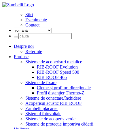
Știri
Evenimente
Contact
Despre noi
Referințe
Produse
Sisteme de acoperișuri metalice
RIB-ROOF Evolution
RIB-ROOF Speed 500
RIB-ROOF 465
Sisteme de fixare
Cleme și profiluri direcționale
Profil distanțier Thermo-Z
Sisteme de conectare/închidere
Acoperișul acustic RIB-ROOF
Zambelli placarea
Sistemul fotovoltaic
Sistemele de acoperiș verde
Sisteme de protecție împotriva căderii