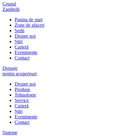
Grupul
Zambelli
Pagina de start
Zone de afaceri
Sedii
Despre noi
Știri
Carieră
Evenimente
Contact
Drenaje
pentru acoperișuri
Despre noi
Produse
Tehnologie
Service
Carieră
Știri
Evenimente
Contact
Sisteme