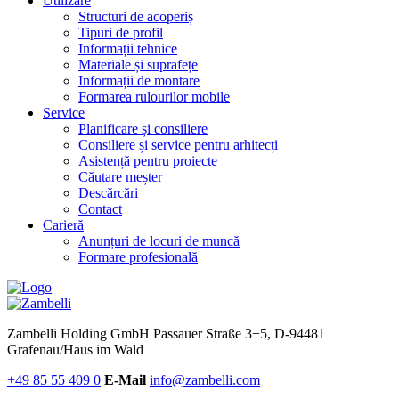
Utilizare
Structuri de acoperiș
Tipuri de profil
Informații tehnice
Materiale și suprafețe
Informații de montare
Formarea rulourilor mobile
Service
Planificare și consiliere
Consiliere și service pentru arhitecți
Asistență pentru proiecte
Căutare meșter
Descărcări
Contact
Carieră
Anunțuri de locuri de muncă
Formare profesională
Zambelli Holding GmbH
Passauer Straße 3+5, D-94481
Grafenau/Haus im Wald
+49 85 55 409 0
E-Mail
info@zambelli.com