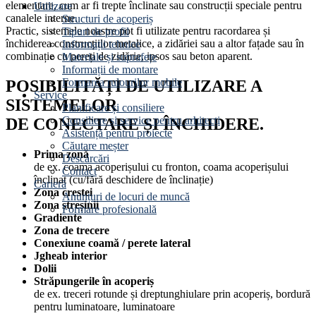
elementare, cum ar fi trepte înclinate sau construcții speciale pentru
Utilizare
canalele interne.
Structuri de acoperiș
Practic, sistemele noastre pot fi utilizate pentru racordarea și
Tipuri de profil
închiderea construcțiilor metalice, a zidăriei sau a altor fațade sau în
Informații tehnice
combinație cu pereți de zidărie, ipsos sau beton aparent.
Materiale și suprafețe
Informații de montare
Formarea rulourilor mobile
POSIBILITĂȚI DE UTILIZARE A
Service
SISTEMELOR
Planificare și consiliere
Consiliere și service pentru arhitecți
DE CONECTARE ȘI ÎNCHIDERE.
Asistență pentru proiecte
Căutare meșter
Prima zonă
Descărcări
de ex. coama acoperișului cu fronton, coama acoperișului
Contact
înclinat (cu/fără deschidere de înclinație)
Carieră
Zona crestei
Anunțuri de locuri de muncă
Zona streșinii
Formare profesională
Gradiente
Zona de trecere
Conexiune coamă / perete lateral
Jgheab interior
Dolii
Străpungerile în acoperiș
de ex. treceri rotunde și dreptunghiulare prin acoperiș, bordură
pentru luminatoare, luminatoare