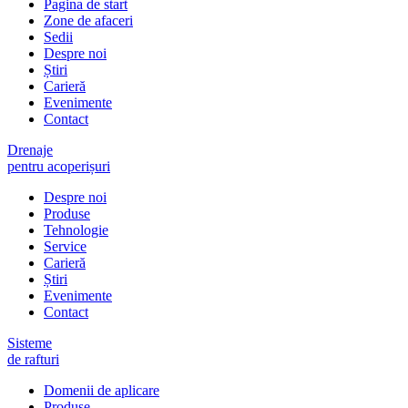
Pagina de start
Zone de afaceri
Sedii
Despre noi
Știri
Carieră
Evenimente
Contact
Drenaje
pentru acoperișuri
Despre noi
Produse
Tehnologie
Service
Carieră
Știri
Evenimente
Contact
Sisteme
de rafturi
Domenii de aplicare
Produse