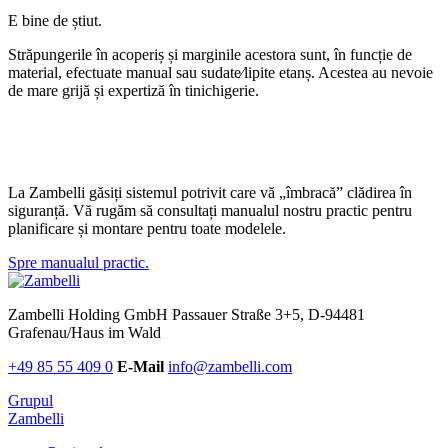
E bine de știut.
Străpungerile în acoperiș și marginile acestora sunt, în funcție de
material, efectuate manual sau sudate⁄lipite etanș. Acestea au nevoie
de mare grijă și expertiză în tinichigerie.
La Zambelli găsiți sistemul potrivit care vă „îmbracă” clădirea în
siguranță. Vă rugăm să consultați manualul nostru practic pentru
planificare și montare pentru toate modelele.
Spre manualul practic.
Zambelli Holding GmbH
Passauer Straße 3+5, D-94481
Grafenau/Haus im Wald
+49 85 55 409 0
E-Mail
info@zambelli.com
Grupul
Zambelli