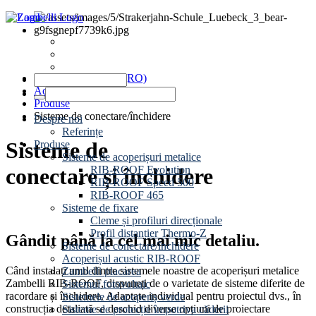
Știri
Evenimente
Contact
www.zambelli.com (RO)
Acoperire pentru clădiri
Produse
Sisteme de conectare/închidere
Despre noi
Referințe
Sisteme de
Produse
Sisteme de acoperișuri metalice
RIB-ROOF Evolution
conectare și închidere
RIB-ROOF Speed 500
RIB-ROOF 465
Sisteme de fixare
Cleme și profiluri direcționale
Profil distanțier Thermo-Z
Gândit până la cel mai mic detaliu.
Sisteme de conectare/închidere
Acoperișul acustic RIB-ROOF
Când instalați unul dintre sistemele noastre de acoperișuri metalice
Zambelli placarea
Zambelli RIB-ROOF, dispuneți de o varietate de sisteme diferite de
Sistemul fotovoltaic
racordare și închidere. Adaptate individual pentru proiectul dvs., în
Sistemele de acoperiș verde
construcția detaliată se deschid diverse opțiuni de proiectare
Sisteme de protecție împotriva căderii