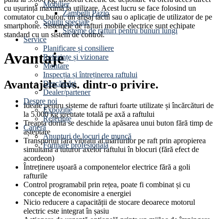
Mobilier
cu ușurință maximă la utilizare. Acest lucru se face folosind un
Zambelli Pazio
comutator cu buton, un afișaj tactil sau o aplicație de utilizator de pe
Soluții speciale
smartphone. Sistemele de rafturi mobile electrice sunt echipate
Sisteme de rafturi pentru bunuri lungi
standard cu un sistem de control.
Service
Planificare și consiliere
Avantaje
Referințe și vizionare
Montare
Inspecția și întreținerea raftului
Avantajele dvs. dintr-o privire.
Descărcări
Dealer/partener
Despre noi
Ideale pentru sisteme de rafturi foarte utilizate și încărcături de
Expoziție
la 5.000 kg greutate totală pe axă a raftului
Referințe
Treapta dorită se deschide la apăsarea unui buton fără timp de
Carieră
așteptare
Anunțuri de locuri de muncă
Transportul fără vibrații al mărfurilor pe raft prin apropierea
Formare profesională
simultană a tuturor axelor raftului în blocuri (fără efect de
acordeon)
Întreținere ușoară a componentelor electrice fără a goli
rafturile
Control programabil prin rețea, poate fi combinat și cu
concepte de economisire a energiei
Nicio reducere a capacității de stocare deoarece motorul
electric este integrat în șasiu