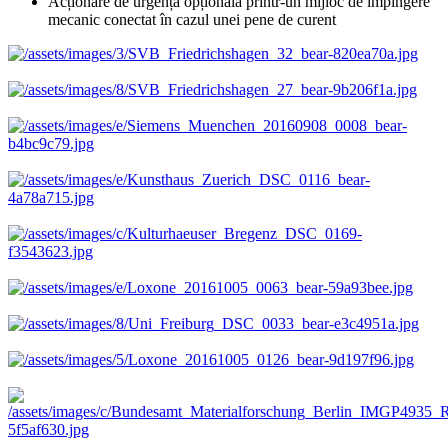
Acționare de urgență opțională printr-un mijloc de împingere
mecanic conectat în cazul unei pene de curent