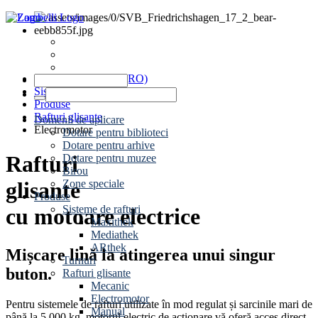
Știri
Evenimente
Contact
www.zambelli.com (RO)
Sisteme de rafturi
Produse
Rafturi glisante
Domenii de aplicare
Electromotor
Dotare pentru biblioteci
Dotare pentru arhive
Rafturi
Dotare pentru muzee
Birou
Zone speciale
glisante
Produse
Sisteme de rafturi
cu motoare electrice
Maxithek
Mediathek
ARthek
Mișcare lină la atingerea unui singur
Turnuri
buton.
Rafturi glisante
Mecanic
Electromotor
Pentru sistemele de rafturi utilizate în mod regulat și sarcinile mari de
Manual
până la 5.000 kg, motorul electric de acționare vă oferă acces direct