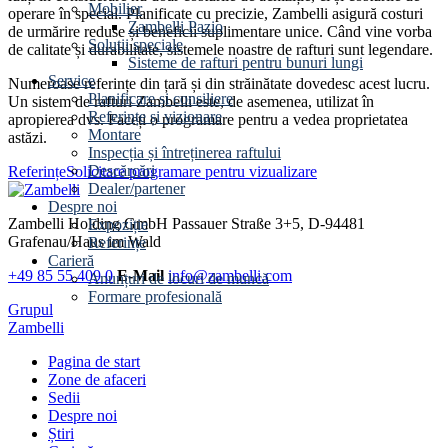
Mobilier
operare în special. Planificate cu precizie, Zambelli asigură costuri
Zambelli Pazio
de urmărire reduse și beneficii suplimentare unice. Când vine vorba
Soluții speciale
de calitate și durabilitate, sistemele noastre de rafturi sunt legendare.
Sisteme de rafturi pentru bunuri lungi
Service
Numeroase referințe din țară și din străinătate dovedesc acest lucru.
Planificare și consiliere
Un sistem de rafturi Zambelli este, de asemenea, utilizat în
Referințe și vizionare
apropierea dvs. Faceți o programare pentru a vedea proprietatea
Montare
astăzi.
Inspecția și întreținerea raftului
Descărcări
Referințe
Solicitare programare pentru vizualizare
Dealer/partener
Despre noi
Zambelli Holding GmbH
Passauer Straße 3+5, D-94481
Expoziție
Grafenau/Haus im Wald
Referințe
Carieră
+49 85 55 409 0
E-Mail
info@zambelli.com
Anunțuri de locuri de muncă
Formare profesională
Grupul
Zambelli
Pagina de start
Zone de afaceri
Sedii
Despre noi
Știri