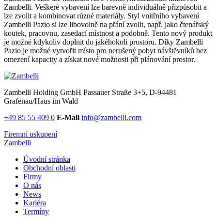
Zambelli. Veškeré vybavení lze barevně individuálně přizpůsobit a
lze zvolit a kombinovat různé materiály. Styl vnitřního vybavení
Zambelli Pazio si lze libovolně na přání zvolit, např. jako čtenářský
koutek, pracovnu, zasedací místnost a podobně. Tento nový produkt
je možné kdykoliv doplnit do jakéhokoli prostoru. Díky Zambelli
Pazio je možné vytvořit místo pro nerušený pobyt návštěvníků bez
omezení kapacity a získat nové možnosti při plánování prostor.
Zambelli Holding GmbH
Passauer Straße 3+5, D-94481
Grafenau/Haus im Wald
+49 85 55 409 0
E-Mail
info@zambelli.com
Firemní uskupení
Zambelli
Úvodní stránka
Obchodní oblasti
Firmy
O nás
News
Kariéra
Termíny