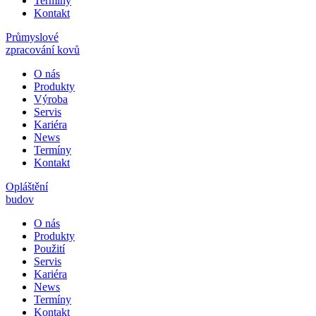
Termíny
Kontakt
Průmyslové
zpracování kovů
O nás
Produkty
Výroba
Servis
Kariéra
News
Termíny
Kontakt
Opláštění
budov
O nás
Produkty
Použití
Servis
Kariéra
News
Termíny
Kontakt