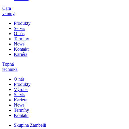
Cara
vaning
Produkty
Servis
O nás
Termíny
News
Kontakt
Kariéra
Topná
technika
O nás
Produkty
Výroba
Servis
Kariéra
News
Termíny
Kontakt
Skupina Zambelli