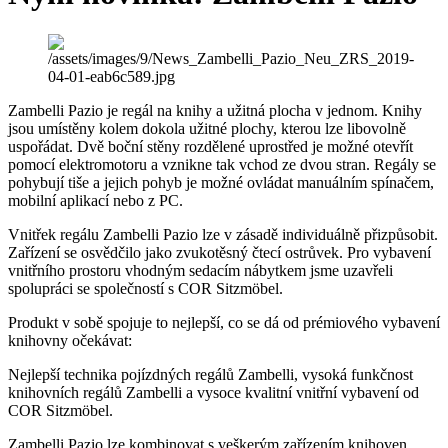
Zambelli Pazio je regál na knihy a užitná plocha v jednom. Knihy
jsou umístěny kolem dokola užitné plochy, kterou lze libovolně
uspořádat. Dvě boční stěny rozdělené uprostřed je možné otevřít
pomocí elektromotoru a vznikne tak vchod ze dvou stran. Regály se
pohybují tiše a jejich pohyb je možné ovládat manuálním spínačem,
mobilní aplikací nebo z PC.
Vnitřek regálu Zambelli Pazio lze v zásadě individuálně přizpůsobit.
Zařízení se osvědčilo jako zvukotěsný čtecí ostrůvek. Pro vybavení
vnitřního prostoru vhodným sedacím nábytkem jsme uzavřeli
spolupráci se společností s COR Sitzmöbel.
Produkt v sobě spojuje to nejlepší, co se dá od prémiového vybavení
knihovny očekávat:
Nejlepší technika pojízdných regálů Zambelli, vysoká funkčnost
knihovních regálů Zambelli a vysoce kvalitní vnitřní vybavení od
COR Sitzmöbel.
Zambelli Pazio lze kombinovat s veškerým zařízením knihoven