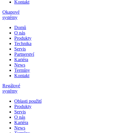
Kontakt
Okapové
systémy
Domů
O nás
Produkty
Technika
Servis
Partnerství
Kariéra
News
Termíny
Kontakt
Regálové
systémy
Oblasti použití
Produkty
Servis
O nás
Kariéra
News