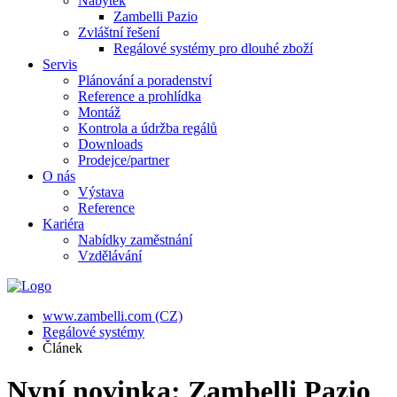
Nábytek
Zambelli Pazio
Zvláštní řešení
Regálové systémy pro dlouhé zboží
Servis
Plánování a poradenství
Reference a prohlídka
Montáž
Kontrola a údržba regálů
Downloads
Prodejce/partner
O nás
Výstava
Reference
Kariéra
Nabídky zaměstnání
Vzdělávání
www.zambelli.com (CZ)
Regálové systémy
Článek
Nyní novinka: Zambelli Pazio