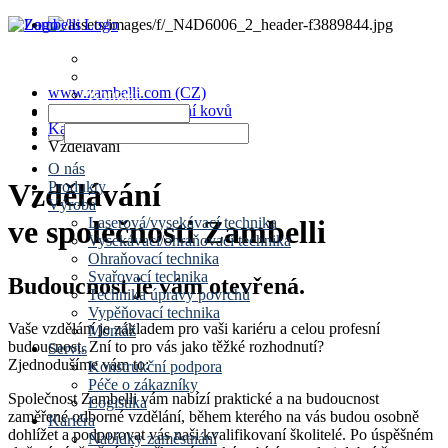
News
Termíny
www.zambelli.com (CZ)
Kontakt
Průmyslové zpracování kovů
Kariéra
Vzdělávání
O nás
Vzdělávání
Produkty
Výroba
Laserová/vysekávací technika
ve společnosti Zambelli
Vysekávací/ohraňovací technika
Ohraňovací technika
Svařovací technika
Budoucnost je vám otevřená.
Technika úpravy povrchů
Vypěňovací technika
Vaše vzdělání je základem pro vaši kariéru a celou profesní
Montáž
budoucnost. Zní to pro vás jako těžké rozhodnutí?
Servis
Zjednodušíme vám to:
Konstrukční podpora
Péče o zákazníky
Společnost Zambelli vám nabízí praktické a na budoucnost
Logistika
zaměřené odborné vzdělání, během kterého na vás budou osobně
Kariéra
dohlížet a podporovat vás naši kvalifikovaní školitelé. Po úspěšném
Nabídky zaměstnání