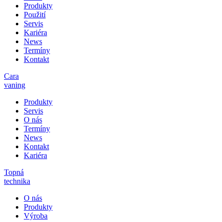
Produkty
Použití
Servis
Kariéra
News
Termíny
Kontakt
Cara
vaning
Produkty
Servis
O nás
Termíny
News
Kontakt
Kariéra
Topná
technika
O nás
Produkty
Výroba