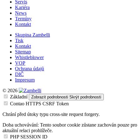
Servis
Kariéra
News
Termíny
Kontakt
Skupina Zambelli
Tisk
Kontakt
Sitemap
Whistleblower
VOP
Ochrana údajů
DIČ
Impresum
© 2026
Základní
Zobrazit podrobnosti
Skrýt podrobnosti
Contao HTTPS CSRF Token
Chrání před útoky typu cross-site request forgery.
Doba uchovávání:
Tento soubor cookie zůstane zachován pouze pro
aktuální relaci prohlížeče.
PHP SESSION ID