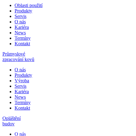
Oblasti použití
Produkty
Servis
O nás
Kariéra
News
Termíny
Kontakt
Průmyslové
zpracování kovů
O nás
Produkty
Výroba
Servis
Kariéra
News
Termíny
Kontakt
Opláštění
budov
O nás