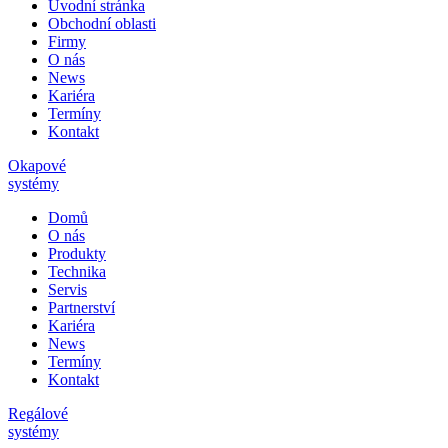
Úvodní stránka
Obchodní oblasti
Firmy
O nás
News
Kariéra
Termíny
Kontakt
Okapové
systémy
Domů
O nás
Produkty
Technika
Servis
Partnerství
Kariéra
News
Termíny
Kontakt
Regálové
systémy