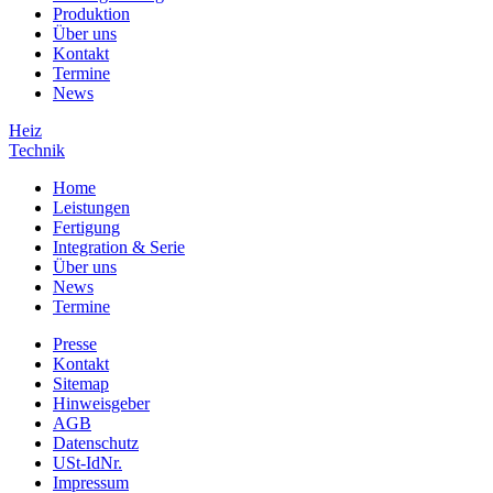
Produktion
Über uns
Kontakt
Termine
News
Heiz
Technik
Home
Leistungen
Fertigung
Integration & Serie
Über uns
News
Termine
Presse
Kontakt
Sitemap
Hinweisgeber
AGB
Datenschutz
USt-IdNr.
Impressum