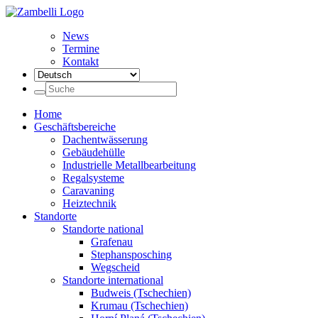
News
Termine
Kontakt
Home
Geschäftsbereiche
Dachentwässerung
Gebäudehülle
Industrielle Metallbearbeitung
Regalsysteme
Caravaning
Heiztechnik
Standorte
Standorte national
Grafenau
Stephansposching
Wegscheid
Standorte international
Budweis (Tschechien)
Krumau (Tschechien)