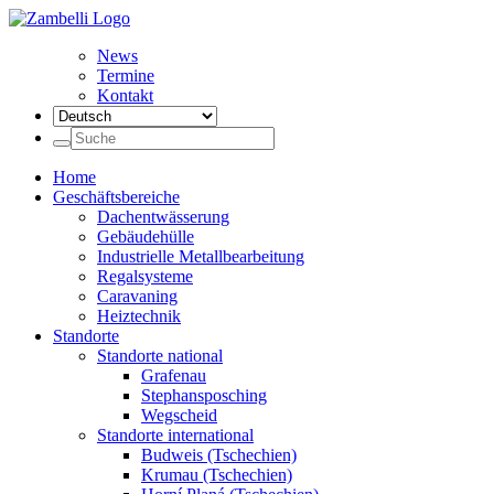
News
Termine
Kontakt
Home
Geschäftsbereiche
Dachentwässerung
Gebäudehülle
Industrielle Metallbearbeitung
Regalsysteme
Caravaning
Heiztechnik
Standorte
Standorte national
Grafenau
Stephansposching
Wegscheid
Standorte international
Budweis (Tschechien)
Krumau (Tschechien)