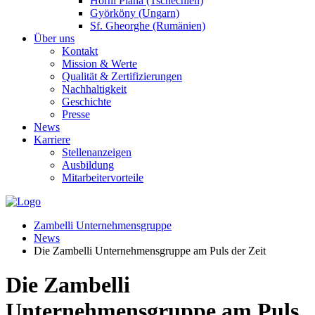
Horní Planá (Tschechien)
Györköny (Ungarn)
Sf. Gheorghe (Rumänien)
Über uns
Kontakt
Mission & Werte
Qualität & Zertifizierungen
Nachhaltigkeit
Geschichte
Presse
News
Karriere
Stellenanzeigen
Ausbildung
Mitarbeitervorteile
Zambelli Unternehmensgruppe
News
Die Zambelli Unternehmensgruppe am Puls der Zeit
Die Zambelli
Unternehmensgruppe am Puls