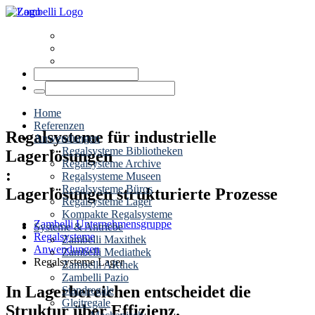
News
Termine
Kontakt
Home
Referenzen
Regalsysteme für industrielle
Anwendungen
Regalsysteme Bibliotheken
Lagerlösungen
Regalsysteme Archive
:
Regalsysteme Museen
Regalsysteme Büros
Lagerlösungen strukturierte Prozesse
Regalsysteme Lager
Kompakte Regalsysteme
Zambelli Unternehmensgruppe
Systeme & Antriebe
Regalsysteme
Zambelli Maxithek
Anwendungen
Zambelli Mediathek
Regalsysteme Lager
Zambelli ARthek
Zambelli Pazio
In Lagerbereichen entscheidet die
Standregale
Gleitregale
Struktur über Effizienz.