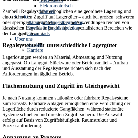
Mechanisch
Elektromotorisch
Zambelli Regalsysteme ermöglichen eine geordnete Lagerung und
Manuell
einen schnellen Zugriff auf Lagergüter – auch bei großen, schweren
Service
oder sperrigen Lagergütern. Typische Anwendungen reichen von
Planung & Projektbegleitung
klassischen Lagerlösungen bis hin zu spezialisierten Bereichen wie
Service & Regalinspektion
der Langgutlagerung.
Downloads
Über uns
Kontakt
Regalsysteme für unterschiedliche Lagergüter
Karriere
Lagerlösungen werden an Material, Abmessung und Nutzung
angepasst. Ob Langgut, Stückware oder Betriebsmittel – Aufbau
und Ausstattung der Regalsysteme richten sich nach den
Anforderungen im täglichen Betrieb.
Flächennutzung und Zugriff im Gleichgewicht
Je nach Nutzung kommen stationäre oder fahrbare Regalsysteme
zum Einsatz. Fahrbare Anlagen ermöglichen eine Verdichtung der
Lagerfläche durch reduzierte Gangflächen, während stationäre
Systeme schnellen und direkten Zugriff sichern. Die Auswahl
erfolgt auf Basis von Zugriffshäufigkeit, Raumstruktur und
Prozessanforderung.
Anpassung an Prozesse