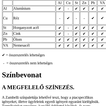
Al
Cu
St
Zn
Pb
VA
Al
Alumínium
-
✔
✔
✔
✔
✔
Cu
Réz
-
✔
-
-
✔
✔
St
Horganyzott acél
-
✔
✔
✔
✔
✔
Zn
Cink
-
✔
✔
✔
✔
✔
Pb
Ólom
✔
✔
✔
✔
✔
✔
VA
Nemesacél
✔
✔
✔
✔
✔
✔
✔ = összeszerelés lehetséges
-
-
-
= összeszerelés nem lehetséges
Színbevonat
A MEGFELELŐ SZÍNEZÉS.
A Zambelli színpalettája lehetővé teszi, hogy a piacspecifikus
igényeket, illetve ügyfeleink egyedi igényeit egyaránt kielégítsük.
Termékeinket egységes, karcálló felülettel kínáljuk, és nagy