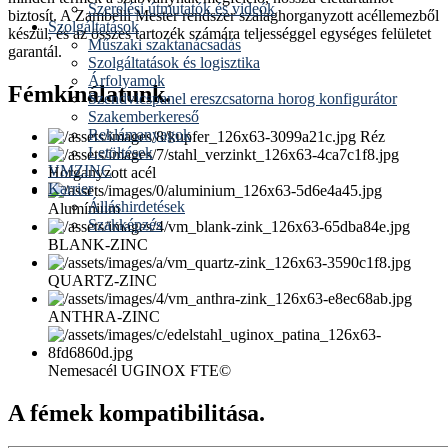
Szerelési útmutatók és videók
biztosít. A Zambelli Mester rendszer szalaghorganyzott acéllemezből
Szolgáltatások
készül, és az összes tartozék számára teljességgel egységes felületet
Műszaki szaktanácsadás
garantál.
Szolgáltatások és logisztika
Árfolyamok
Fémkínálatunk.
Szendvicspanel ereszcsatorna horog konfigurátor
Szakemberkereső
Reklámanyagok
Réz
Letöltések
VMZINC
Horganyzott acél
Karrier
Álláshirdetések
Alumínium
Szakképzés
BLANK-ZINC
QUARTZ-ZINC
ANTHRA-ZINC
Nemesacél UGINOX FTE©
A fémek kompatibilitása.