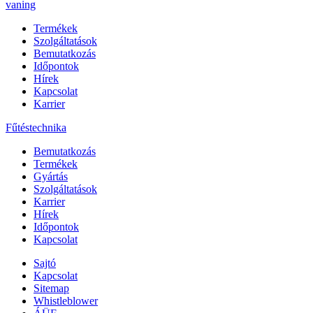
vaning
Termékek
Szolgáltatások
Bemutatkozás
Időpontok
Hírek
Kapcsolat
Karrier
Fűtéstechnika
Bemutatkozás
Termékek
Gyártás
Szolgáltatások
Karrier
Hírek
Időpontok
Kapcsolat
Sajtó
Kapcsolat
Sitemap
Whistleblower