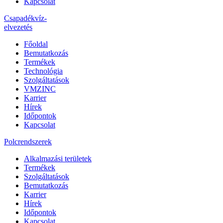
Kapcsolat
Csapadékvíz-
elvezetés
Főoldal
Bemutatkozás
Termékek
Technológia
Szolgáltatások
VMZINC
Karrier
Hírek
Időpontok
Kapcsolat
Polcrendszerek
Alkalmazási területek
Termékek
Szolgáltatások
Bemutatkozás
Karrier
Hírek
Időpontok
Kapcsolat