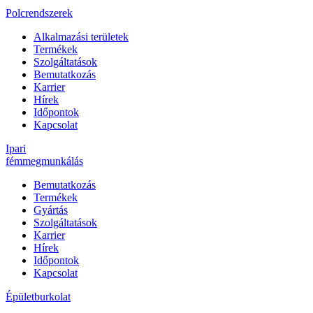
Polcrendszerek
Alkalmazási területek
Termékek
Szolgáltatások
Bemutatkozás
Karrier
Hírek
Időpontok
Kapcsolat
Ipari
fémmegmunkálás
Bemutatkozás
Termékek
Gyártás
Szolgáltatások
Karrier
Hírek
Időpontok
Kapcsolat
Épületburkolat