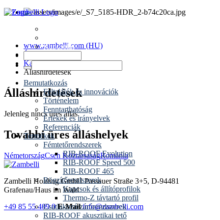
Hírek
Időpontok
www.zambelli.com (HU)
Kapcsolat
Épületburkolat
Karrier
Álláshirdetések
Bemutatkozás
Álláshirdetések
Feltalálók és innovációk
Történelem
Fenntarthatóság
Jelenleg nincs üres állás.
Értékek és irányelvek
Referenciák
További üres álláshelyek
Termékek
Fémtetőrendszerek
RIB-ROOF Evolution
Németország
Cseh Köztársaság
Románia
RIB-ROOF Speed 500
RIB-ROOF 465
Rögzítőrendszerek
Zambelli Holding GmbH
Passauer Straße 3+5, D-94481
Kapcsok és állítóprofilok
Grafenau/Haus im Wald
Thermo-Z távtartó profil
+49 85 55 409 0
E-Mail
info@zambelli.com
Csatlakozó/zárórendszerek
RIB-ROOF akusztikai tető