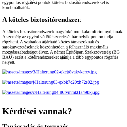
egypontos rögzítési pontok köteles biztosítórendszerekkel is
kombinálhatók.
A köteles biztosítórendszer.
A köteles biztosítórendszerek nagyfokú munkakomfortot nyújtanak.
A személy az egyéni védőfelszerelését bármelyik ponton tudja
rögzíteni. A szabadon átjárható köztes támaszoknak és
sarokátvezetéseknek köszönhetően a felhasználó maximális
mozgásszabadságot élvez. A német Építőipari Szakszövetség (BG
BAU) ezért a kötélrendszereket ajánlja a több egypontos rögzítés
helyett.
Kérdései vannak?
Tanácsadás és tervezés.