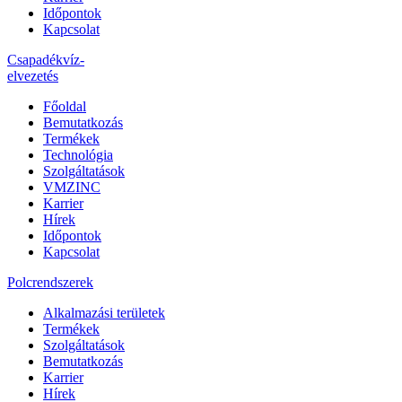
Időpontok
Kapcsolat
Csapadékvíz-
elvezetés
Főoldal
Bemutatkozás
Termékek
Technológia
Szolgáltatások
VMZINC
Karrier
Hírek
Időpontok
Kapcsolat
Polcrendszerek
Alkalmazási területek
Termékek
Szolgáltatások
Bemutatkozás
Karrier
Hírek