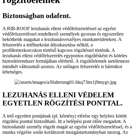
Biztonságban odafent.
A RIB-ROOF lezuhanás elleni védőfelszereléssel az egyéni
védőfelszereléssel rendelkező személyek gyorsan és egyszerűen
beköthetik magukat a lezuhanásveszélyes munkaterületeken. A
felszerelés a tetőburkolat átlyukasztása nélkül, a
profillemezkorcokon történő kapcsos rögzítéssel történik. A
lezuhanás elleni védőfelszerelés egypontos rögzítésként és köteles
biztosítórendszer formájában elérhető. A rögzítőelemek tartólemeze
mindkét változatnál azonos. Az utólagos felszerelés is bármikor
lehetséges.
LEZUHANÁS ELLENI VÉDELEM
EGYETLEN RÖGZÍTÉSI PONTTAL.
A tető egyetlen pontjának (pl. kémény) elérése egy helyhez kötött
rögzítési ponttal biztosítható. Itt a belépési pont előre megadott. A
biztosítandó személy rögzíti magát az egyéni védőfelszereléssel, és a
munka végzése során korlátozott mozgástartományban mozog. Az