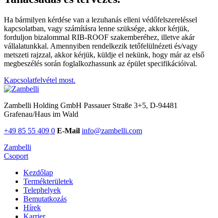
Ha bármilyen kérdése van a lezuhanás elleni védőfelszereléssel
kapcsolatban, vagy számításra lenne szüksége, akkor kérjük,
forduljon bizalommal RIB-ROOF szakemberéhez, illetve akár
vállalatunkkal. Amennyiben rendelkezik tetőfelülnézeti és/vagy
metszeti rajzzal, akkor kérjük, küldje el nekünk, hogy már az első
megbeszélés során foglalkozhassunk az épület specifikációival.
Kapcsolatfelvétel most.
Zambelli Holding GmbH
Passauer Straße 3+5, D-94481
Grafenau/Haus im Wald
+49 85 55 409 0
E-Mail
info@zambelli.com
Zambelli
Csoport
Kezdőlap
Termékterületek
Telephelyek
Bemutatkozás
Hírek
Karrier