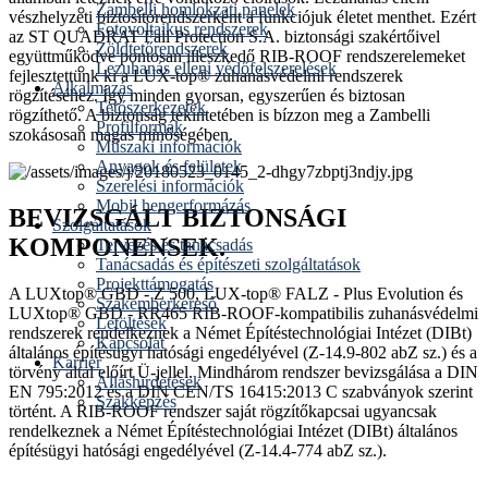
Zambelli homlokzati panelek
vészhelyzeti biztosítórendszerként a funkciójuk életet menthet. Ezért
Fotovoltaikus rendszerek
az ST QUADRAT Fall Protection S.A. biztonsági szakértőivel
Zöldtetőrendszerek
együttműködve pontosan illeszkedő RIB-ROOF rendszerelemeket
Lezuhanás elleni védőfelszerelések
fejlesztettünk ki a LUX-top® zuhanásvédelmi rendszerek
Alkalmazás
rögzítéséhez. Így minden gyorsan, egyszerűen és biztosan
Tetőszerkezetek
rögzíthető. A biztonság tekintetében is bízzon meg a Zambelli
Profilformák
szokásosan magas minőségében.
Műszaki információk
Anyagok és felületek
Szerelési információk
Mobil hengerformázás
BEVIZSGÁLT BIZTONSÁGI
Szolgáltatások
KOMPONENSEK.
Tervezés és tanácsadás
Tanácsadás és építészeti szolgáltatások
Projekttámogatás
A LUXtop® GBD - Z 500, LUX-top® FALZ - Plus Evolution és
Szakemberkereső
LUXtop® GBD - RR465 RIB-ROOF-kompatibilis zuhanásvédelmi
Letöltések
rendszerek rendelkeznek a Német Építéstechnológiai Intézet (DIBt)
Kapcsolat
általános építésügyi hatósági engedélyével (Z-14.9-802 abZ sz.) és a
Karrier
törvény által előírt Ü-jellel. Mindhárom rendszer bevizsgálása a DIN
Álláshirdetések
EN 795:2012 és a DIN CEN/TS 16415:2013 C szabványok szerint
Szakképzés
történt. A RIB-ROOF rendszer saját rögzítőkapcsai ugyancsak
rendelkeznek a Német Építéstechnológiai Intézet (DIBt) általános
építésügyi hatósági engedélyével (Z-14.4-774 abZ sz.).