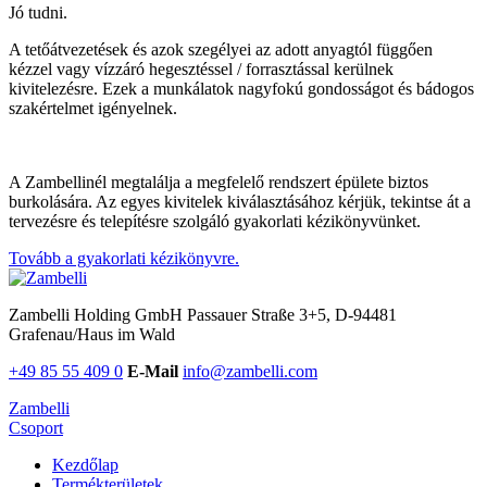
Jó tudni.
A tetőátvezetések és azok szegélyei az adott anyagtól függően
kézzel vagy vízzáró hegesztéssel / forrasztással kerülnek
kivitelezésre. Ezek a munkálatok nagyfokú gondosságot és bádogos
szakértelmet igényelnek.
A Zambellinél megtalálja a megfelelő rendszert épülete biztos
burkolására. Az egyes kivitelek kiválasztásához kérjük, tekintse át a
tervezésre és telepítésre szolgáló gyakorlati kézikönyvünket.
Tovább a gyakorlati kézikönyvre.
Zambelli Holding GmbH
Passauer Straße 3+5, D-94481
Grafenau/Haus im Wald
+49 85 55 409 0
E-Mail
info@zambelli.com
Zambelli
Csoport
Kezdőlap
Termékterületek