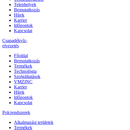
Telephelyek
Bemutatkozás
Hírek
Karrier
Időpontok
Kapcsolat
Csapadékvíz-
elvezetés
Főoldal
Bemutatkozás
Termékek
Technológia
Szolgáltatások
VMZINC
Karrier
Hírek
Időpontok
Kapcsolat
Polcrendszerek
Alkalmazási területek
Termékek