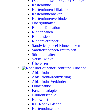
Dachrinnenschutz Gutter Stark®
Kastenrinne
Kastenrinnen-Dilatation
Kastenrinnenhaken
Kastenrinnenverbinder
Obergurthalter
Rinnen-Dilatation
Rinnenhaken
Rinnensieb
Rinnenverbinder
Sandwichpaneel-Rinnenhaken
Sandwichpaneel-Traufblech
Stirnbretthalter
Verstellwinkel
Übereisen
Rohr und Zubehör
Ablaufrohr
Ablaufrohr-Reduzierung
Ablaufrohr-Verbinder
Dunsthaube
Fassadenadapter
Gußrohrschelle
Halbwulst
KG Rohr - Blende
Kastenrohrschelle