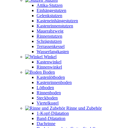
Stutzen
Attika-Stutzen
Einhängestutzen
Gelenkstutzen
Kasteneinhängestutzen
Kastenrinnenstutzen
Mauerabzweig
Rinnenstutzen
Schrägstutzen
Terrassenkessel
Wasserfangkasten
Winkel
Kastenwinkel
Rinnenwinkel
Boden
Kastenlötboden
Kastenrinnenboden
Lötboden
Rinnenboden
Steckboden
Viertelkugel
Rinne und Zubehör
1-Kopf-Dilatation
Band-Dilatation
Dachrinne