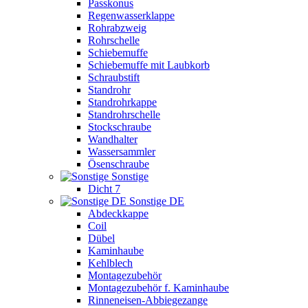
Passkonus
Regenwasserklappe
Rohrabzweig
Rohrschelle
Schiebemuffe
Schiebemuffe mit Laubkorb
Schraubstift
Standrohr
Standrohrkappe
Standrohrschelle
Stockschraube
Wandhalter
Wassersammler
Ösenschraube
Sonstige
Dicht 7
Sonstige DE
Abdeckkappe
Coil
Dübel
Kaminhaube
Kehlblech
Montagezubehör
Montagezubehör f. Kaminhaube
Rinneneisen-Abbiegezange