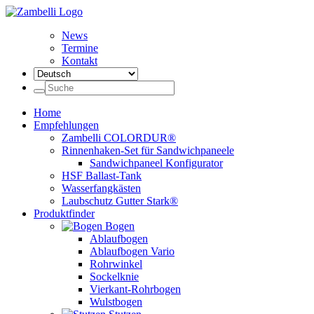
News
Termine
Kontakt
Home
Empfehlungen
Zambelli COLORDUR®
Rinnenhaken-Set für Sandwichpaneele
Sandwichpaneel Konfigurator
HSF Ballast-Tank
Wasserfangkästen
Laubschutz Gutter Stark®
Produktfinder
Bogen
Ablaufbogen
Ablaufbogen Vario
Rohrwinkel
Sockelknie
Vierkant-Rohrbogen
Wulstbogen