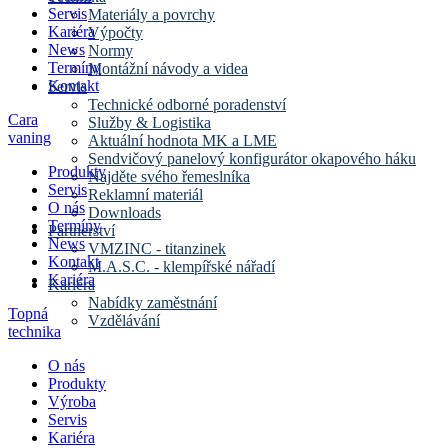
Servis
Materiály a povrchy
Kariéra
Výpočty
News
Normy
Termíny
Montážní návody a videa
Kontakt
Servis
Technické odborné poradenství
Cara
Služby & Logistika
vaning
Aktuální hodnota MK a LME
Sendvičový panelový konfigurátor okapového háku
Produkty
Najděte svého řemeslníka
Servis
Reklamní materiál
O nás
Downloads
Termíny
Partnerství
News
VMZINC - titanzinek
Kontakt
M.A.S.C. - klempířské nářadí
Kariéra
Kariéra
Nabídky zaměstnání
Topná
Vzdělávání
technika
O nás
Produkty
Výroba
Servis
Kariéra