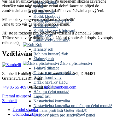
vás naši kvalifikovaní školitelé. Po úspěšném složení závěrečné
Hranatý kotlík
zkoušky vám také nabízíme velmi dobré šance na přijetí do
Kotlík
zaměstnání a nejlepší možnosti dalšího vzdělávání a povýšení.
Kotlík šikmý
Kotlík kloubový
Máte dotazy ke svému vzdělání u Zambelli?
Kotlík pro hranatý žlab
Jsme tu pro vás na telefonu nebo e-mailu.
Kotlík žlabový
Kotlík žlabový k letování
Již jste se rozhodli pro prvotřídní vzdělání u Zambelli? Super!
Lapač vody
Těšíme se na vaše dokumenty k žádosti (motivační dopis, životopis,
Lapač vody - terasový
reference).
Roh
Hranatý roh
Vzdělávání
Roh pro hranatý žlab
Žlabový roh
Žlab a příslušenství
1-hlavá dilatace
Dilatace pro hranatý žlab
Zambelli Holding GmbH
Passauer Straße 3+5, D-94481
Držák horní vlny
Grafenau/Haus im Wald
Držák naválky žlabu
Hranatý žlab
+49 85 55 409 0
E-Mail
info@zambelli.com
Hák pro čelní montáž
Firemní uskupení
Lapač listí
Zambelli
Nastavitelná konzolka
Nastavitelná konzolka pro hák pro čelní montáž
Úvodní stránka
Ochrana proti listí Gutter Stark®
Obchodní oblasti
Okapový plech pro sendvičový panel