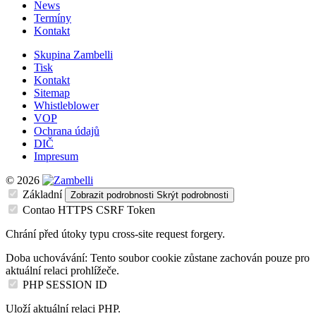
News
Termíny
Kontakt
Skupina Zambelli
Tisk
Kontakt
Sitemap
Whistleblower
VOP
Ochrana údajů
DIČ
Impresum
© 2026
Základní
Zobrazit podrobnosti
Skrýt podrobnosti
Contao HTTPS CSRF Token
Chrání před útoky typu cross-site request forgery.
Doba uchovávání:
Tento soubor cookie zůstane zachován pouze pro
aktuální relaci prohlížeče.
PHP SESSION ID
Uloží aktuální relaci PHP.