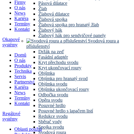
Firmy
Pásová dilatace
O nás
Žlab
News
Žlabová dilatace
Kariéra
Žlabová spojka
Termíny
Žlabová spojka pro hranatý žlab
Kontakt
Žlabový hák
Žlabový hák pro sendvičové panely
Okapové
Svodová roura a
systémy
příslušenství
Držák na zeď
Domů
Fasádní adaptér
O nás
Kryt přechodu svodu
Produkty
Kryt ukončovací roury
Technika
Objímka
Servis
Objímka pro hranatý svod
Partnerství
Objímka svodu
Kariéra
Objímka ukončovací roury
News
Odbočka svodu
Termíny
Opěra svodu
Kontakt
Posuvné hrdlo
Posuvné hrdlo s lapačem listí
Regálové
Redukce svodu
systémy
Sběrač vody
Spojka svodu
Oblasti použití
Svodová roura