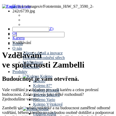
News
Termíny
Kontakt
www.zambelli.com (CZ)
Okapové systémy
Kariéra
Vzdělávání
Domů
O nás
Vzdělávání
Zájem o detail a inovace
Historie odvodnění střech
Udržitelnost
ve společnosti Zambelli
Reference
Produkty
Koleno
Budoucnost je vám otevřená.
Koleno
Koleno 87°
Vaše vzdělání je základem pro vaši kariéru a celou profesní
Koleno Hranaté
budoucnost. Zní to pro vás jako těžké rozhodnutí?
Koleno Soklové
Zjednodušíme vám to:
Koleno Vario
Koleno Výtokové
Zambelli vám nabízí praktické a na budoucnost zaměřené odborné
Kotlík
vzdělání, během kterého na vás budou osobně dohlížet a podporovat
Fasádní kotlík