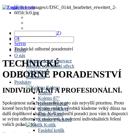
News
Termíny
Kontakt
www.zambelli.com (CZ)
Okapové systémy
Servis
Technické odborné poradenství
Domů
O nás
TECHNICKÉ
Zájem o detail a inovace
Historie odvodnění střech
Udržitelnost
ODBORNÉ PORADENSTVÍ
Reference
Produkty
Koleno
INDIVIDUÁLNÍ A PROFESIONÁLNÍ.
Koleno
Koleno 87°
Spokojenost našich zákazníků je pro nás nejvyšší prioritou. Proto
Koleno Hranaté
kromě bezchybné výroby našich výrobků
klademe
velký
důraz
na
Koleno Soklové
další doplňkové služby.
Naši techničtí poradci jsou vám k dispozici
Koleno Vario
se svými odbornými znalostmi,
k nalezení individuálních řešení
Koleno Výtokové
vašich požadavků.
Kotlík
Fasádní kotlík