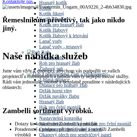
Kontaktujte nás.
Hranatý kotlík
Kotlík
Kotlík šikmý
Řemeslníkům přívětivý, tak jako nikdo
Kotlík kloubový
Kotlík pro hranatý žlab
jiný.
Kotlík žlabový
Kotlík žlabový k letování
Lapač vody
Lapač vody - terasový
Roh
Naše nabídka služeb
Hranatý roh
Roh pro hranatý žlab
Žlabový roh
Jsme vám
vždy
k dispozici, abychom vás podpořili ve vašich
Žlab a příslušenství
projektech a rozhodnutích a nabídli vám ty nejlepší možné služby.
1-hlavá dilatace
Rádi vám jednoduše, osobně a bezplatně poradíme v následujících
Dilatace pro hranatý žlab
oblastech:
Držák horní vlny
Držák naválky žlabu
Hranatý žlab
Hák pro čelní montáž
Zambelli sortiment výrobků.
Lapač listí
Nastavitelná konzolka
Nastavitelná konzolka pro hák pro čelní montáž
Dotazy ke konkrétním
Zambelli
výrobkům
Ochrana proti listí Gutter Stark®
Poradenství a podpora při zpracování a montáži
Zambelli
Okapový plech pro sendvičový panel
výrobků