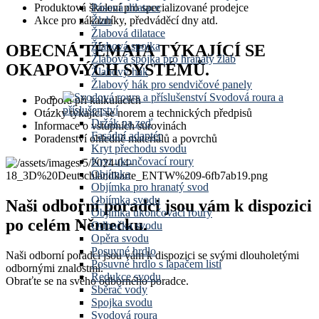
Pásová dilatace
Produktová školení pro specializované prodejce
Žlab
Akce pro zákazníky, předváděcí dny atd.
Žlabová dilatace
Žlabová spojka
OBECNÁ TÉMATA TÝKAJÍCÍ SE
Žlabová spojka pro hranatý žlab
OKAPOVÝCH SYSTÉMŮ.
Žlabový hák
Žlabový hák pro sendvičové panely
Svodová roura a
Podpora při kalkulacích
příslušenství
Otázky týkající se norem a technických předpisů
Držák na zeď
Informace o vstupních surovinách
Fasádní adaptér
Poradenství ohledně materiálů a povrchů
Kryt přechodu svodu
Kryt ukončovací roury
Objímka
Objímka pro hranatý svod
Objímka svodu
Naši odborní poradci jsou vám k dispozici
Objímka ukončovací roury
po celém Německu.
Odbočka svodu
Opěra svodu
Posuvné hrdlo
Naši odborní poradci jsou vám k dispozici se svými dlouholetými
Posuvné hrdlo s lapačem listí
odbornými znalostmi.
Redukce svodu
Obraťte se na svého odborného poradce.
Sběrač vody
Spojka svodu
Svodová roura