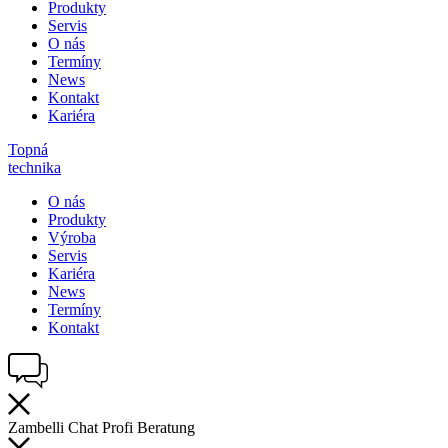
Produkty
Servis
O nás
Termíny
News
Kontakt
Kariéra
Topná
technika
O nás
Produkty
Výroba
Servis
Kariéra
News
Termíny
Kontakt
Zambelli
Chat
Profi
Beratung