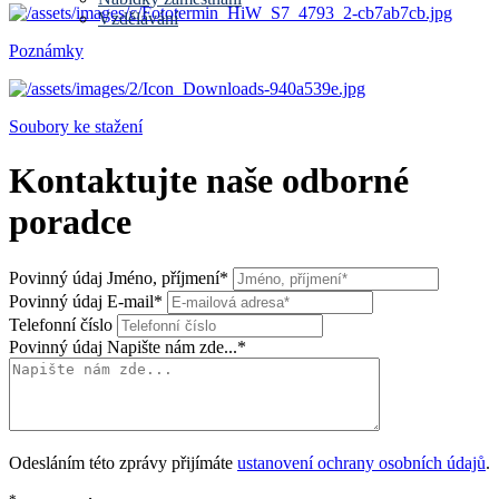
Vzdělávání
Poznámky
Soubory ke stažení
Kontaktujte naše odborné
poradce
Povinný údaj
Jméno, příjmení
*
Povinný údaj
E-mail
*
Telefonní číslo
Povinný údaj
Napište nám zde...
*
Odesláním této zprávy přijímáte
ustanovení ochrany osobních údajů
.