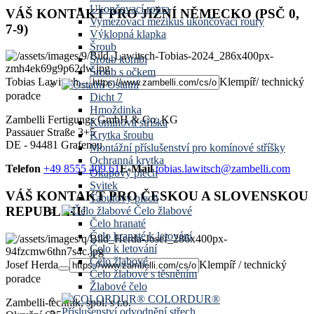
Ukončovací roura
VÁŠ KONTAKT PRO JIŽNÍ NĚMECKO (PSČ 0,
Vymezovací mezikus ukončovací roury
7-9)
Výklopná klapka
Šroub
Šroub kombi
Šroub s očkem
Tobias Lawitsch
Klempíř/ technický
Ostatní
poradce
Dicht 7
Hmoždinka
Zambelli Fertigungs GmbH & Co. KG
Komínová stříška
Passauer Straße 3+5
Krytka šroubu
DE - 94481 Grafenau
Montážní příslušenství pro komínové stříšky
Ochranná krytka
Telefon
+49 8555 409 61
E-Mail
tobias.lawitsch@zambelli.com
Okapový plech
Svitek
VÁŠ KONTAKT PRO ČESKOU A SLOVENSKOU
Tabulový plech
REPUBLIKU
Čelo žlabové
Čelo hranaté
Čelo hranaté k letování
Čelo k letování
Čelo žlabové
Josef Herda
Klempíř / technický
Čelo žlabové s těsněním
poradce
Žlabové čelo
COLORDUR®
Zambelli-technik, spol. s r.o.
Příslušenství odvodnění střech