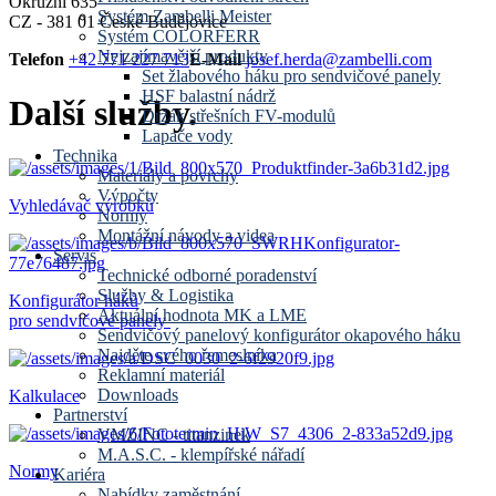
Okružní 635
Systém Zambelli Meister
CZ - 381 01 České Budějovice
Systém COLORFERR
Nejzajímavější produkty
Telefon
+42 771 227 713
E-Mail
josef.herda@zambelli.com
Set žlabového háku pro sendvičové panely
HSF balastní nádrž
Další služby.
Držák střešních FV-modulů
Lapače vody
Technika
Materiály a povrchy
Výpočty
Vyhledávač výrobků
Normy
Montážní návody a videa
Servis
Technické odborné poradenství
Služby & Logistika
Konfigurátor háků
Aktuální hodnota MK a LME
pro sendvičové panely
Sendvičový panelový konfigurátor okapového háku
Najděte svého řemeslníka
Reklamní materiál
Downloads
Kalkulace
Partnerství
VMZINC - titanzinek
M.A.S.C. - klempířské nářadí
Normy
Kariéra
Nabídky zaměstnání