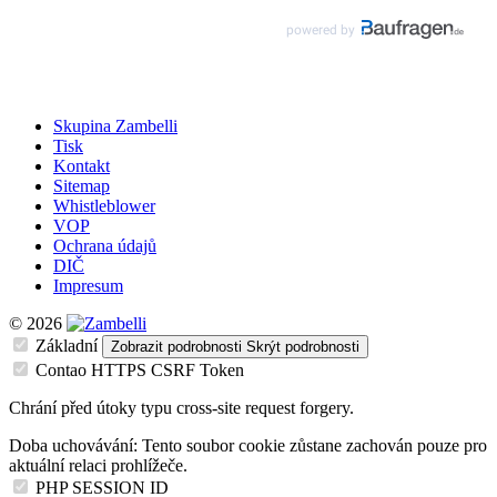
Skupina Zambelli
Tisk
Kontakt
Sitemap
Whistleblower
VOP
Ochrana údajů
DIČ
Impresum
© 2026
Základní
Zobrazit podrobnosti
Skrýt podrobnosti
Contao HTTPS CSRF Token
Chrání před útoky typu cross-site request forgery.
Doba uchovávání:
Tento soubor cookie zůstane zachován pouze pro
aktuální relaci prohlížeče.
PHP SESSION ID