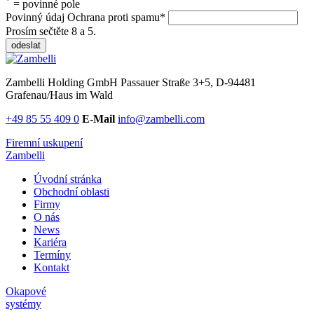
*
= povinné pole
Povinný údaj
Ochrana proti spamu
*
Prosím sečtěte 8 a 5.
odeslat
Zambelli Holding GmbH
Passauer Straße 3+5, D-94481
Grafenau/Haus im Wald
+49 85 55 409 0
E-Mail
info@zambelli.com
Firemní uskupení
Zambelli
Úvodní stránka
Obchodní oblasti
Firmy
O nás
News
Kariéra
Termíny
Kontakt
Okapové
systémy