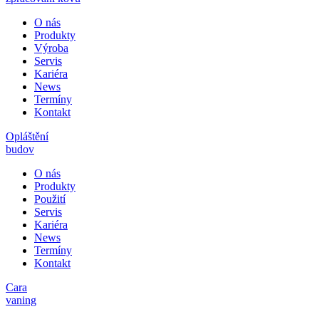
O nás
Produkty
Výroba
Servis
Kariéra
News
Termíny
Kontakt
Opláštění
budov
O nás
Produkty
Použití
Servis
Kariéra
News
Termíny
Kontakt
Cara
vaning