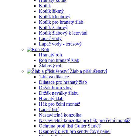
Hranatý kotlík
Kotlík
Kotlík šikmý
Kotlík kloubový
Kotlík pro hranatý žlab
Kotlík žlabový
Kotlík žlabový k letování
Lapač vody
Lapač vody - terasový
Roh
Hranatý roh
Roh pro hranatý žlab
Žlabový roh
Žlab a příslušenství
1-hlavá dilatace
Dilatace pro hranatý žlab
Držák horní vlny
Držák naválky žlabu
Hranatý žlab
Hák pro čelní montáž
Lapač listí
Nastavitelná konzolka
Nastavitelná konzolka pro hák pro čelní montáž
Ochrana proti listí Gutter Stark®
Okapový plech pro sendvičový panel