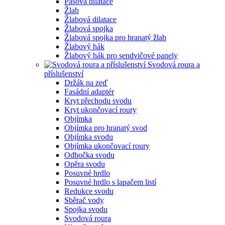
Pásová dilatace
Žlab
Žlabová dilatace
Žlabová spojka
Žlabová spojka pro hranatý žlab
Žlabový hák
Žlabový hák pro sendvičové panely
Svodová roura a
příslušenství
Držák na zeď
Fasádní adaptér
Kryt přechodu svodu
Kryt ukončovací roury
Objímka
Objímka pro hranatý svod
Objímka svodu
Objímka ukončovací roury
Odbočka svodu
Opěra svodu
Posuvné hrdlo
Posuvné hrdlo s lapačem listí
Redukce svodu
Sběrač vody
Spojka svodu
Svodová roura