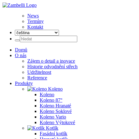
News
Termíny
Kontakt
Domů
O nás
Zájem o detail a inovace
Historie odvodnění střech
Udržitelnost
Reference
Produkty
Koleno
Koleno
Koleno 87°
Koleno Hranaté
Koleno Soklové
Koleno Vario
Koleno Výtokové
Kotlík
Fasádní kotlík