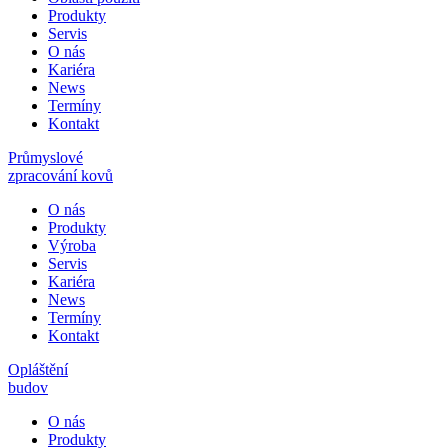
Produkty
Servis
O nás
Kariéra
News
Termíny
Kontakt
Průmyslové
zpracování kovů
O nás
Produkty
Výroba
Servis
Kariéra
News
Termíny
Kontakt
Opláštění
budov
O nás
Produkty