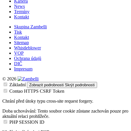
Kariéra
News
Termíny
Kontakt
Skupina Zambelli
Tisk
Kontakt
Sitemap
Whistleblower
VOP
Ochrana údajů
DIČ
Impresum
© 2026
Základní
Zobrazit podrobnosti
Skrýt podrobnosti
Contao HTTPS CSRF Token
Chrání před útoky typu cross-site request forgery.
Doba uchovávání:
Tento soubor cookie zůstane zachován pouze pro
aktuální relaci prohlížeče.
PHP SESSION ID