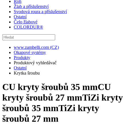
Roh
Žlab a příslušenství
Svodová roura a příslušenství
Ostatní
Čelo žlabové
COLORDUR®
www.zambelli.com (CZ)
Okapové systémy
Produkty
Produktový vyhledávač
Ostatní
Krytka šroubu
CU kryty šroubů 35 mm
CU
kryty šroubů 27 mm
TiZi kryty
šroubů 35 mm
TiZi kryty
šroubů 27 mm