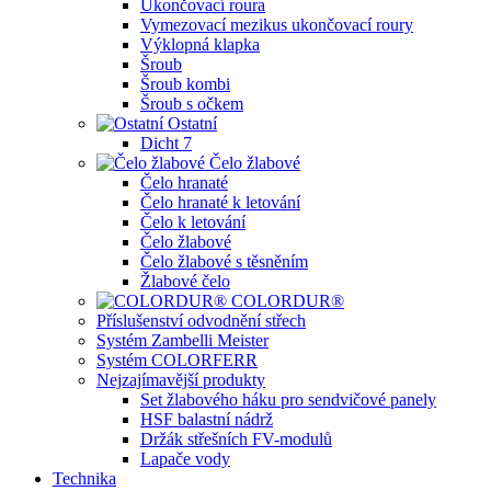
Ukončovací roura
Vymezovací mezikus ukončovací roury
Výklopná klapka
Šroub
Šroub kombi
Šroub s očkem
Ostatní
Dicht 7
Čelo žlabové
Čelo hranaté
Čelo hranaté k letování
Čelo k letování
Čelo žlabové
Čelo žlabové s těsněním
Žlabové čelo
COLORDUR®
Příslušenství odvodnění střech
Systém Zambelli Meister
Systém COLORFERR
Nejzajímavější produkty
Set žlabového háku pro sendvičové panely
HSF balastní nádrž
Držák střešních FV-modulů
Lapače vody
Technika