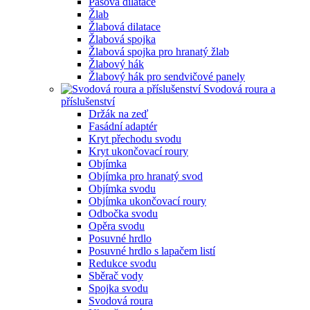
Pásová dilatace
Žlab
Žlabová dilatace
Žlabová spojka
Žlabová spojka pro hranatý žlab
Žlabový hák
Žlabový hák pro sendvičové panely
Svodová roura a
příslušenství
Držák na zeď
Fasádní adaptér
Kryt přechodu svodu
Kryt ukončovací roury
Objímka
Objímka pro hranatý svod
Objímka svodu
Objímka ukončovací roury
Odbočka svodu
Opěra svodu
Posuvné hrdlo
Posuvné hrdlo s lapačem listí
Redukce svodu
Sběrač vody
Spojka svodu
Svodová roura