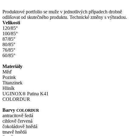
Produktové portfolio se muže v jednotlivých případech drobně
odlišovat od skutečného produktu. Technické změny s výhradou.
Velikosti
120/85°
100/85°
87/85°
80/85°
76/85°
60/85°
Materiály
Měď
Pozink
Titanzinek
Hliník
UGINOX® Patina K41
COLORDUR
Barvy
COLORDUR
antracitově šedá
cihlově červená
čokoládově hnědá
tmavě hnědá