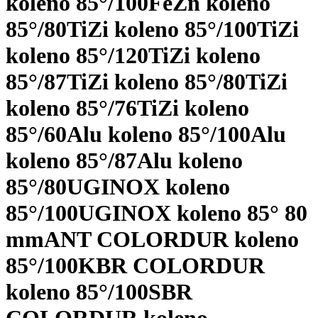
koleno 85°/100
FeZn koleno
85°/80
TiZi koleno 85°/100
TiZi
koleno 85°/120
TiZi koleno
85°/87
TiZi koleno 85°/80
TiZi
koleno 85°/76
TiZi koleno
85°/60
Alu koleno 85°/100
Alu
koleno 85°/87
Alu koleno
85°/80
UGINOX koleno
85°/100
UGINOX koleno 85° 80
mm
ANT COLORDUR koleno
85°/100
KBR COLORDUR
koleno 85°/100
SBR