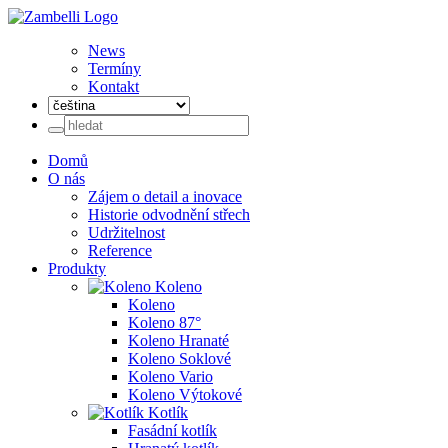
News
Termíny
Kontakt
Domů
O nás
Zájem o detail a inovace
Historie odvodnění střech
Udržitelnost
Reference
Produkty
Koleno
Koleno
Koleno 87°
Koleno Hranaté
Koleno Soklové
Koleno Vario
Koleno Výtokové
Kotlík
Fasádní kotlík