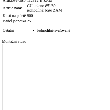
Artiklové čílso
112812-E-ZAM
CU koleno 85°/60
Article name
jednodílné; logo ZAM
Kusů na paletě
900
Balící jednotka
25
Ostatní
Jednodílné svařované
Montážní video