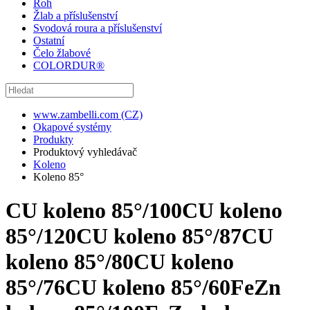
Roh
Žlab a příslušenství
Svodová roura a příslušenství
Ostatní
Čelo žlabové
COLORDUR®
www.zambelli.com (CZ)
Okapové systémy
Produkty
Produktový vyhledávač
Koleno
Koleno 85°
CU koleno 85°/100
CU koleno
85°/120
CU koleno 85°/87
CU
koleno 85°/80
CU koleno
85°/76
CU koleno 85°/60
FeZn