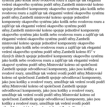
systému jako kotlík nebo svodovou rouru a zajišťuje tak elegantní
vedení okapového systému podél stěny.
Zambelli mistrovské koleno
spojuje jednotlivé komponenty okapového systému jako kotlík nebo
svodovou rouru a zajišťuje tak elegantní vedení okapového systému
podél stěny.
Zambelli mistrovské koleno spojuje jednotlivé
komponenty okapového systému jako kotlík nebo svodovou rouru a
zajišťuje tak elegantní vedení okapového systému podél
stěny.
Zambelli mistrovské koleno spojuje jednotlivé komponenty
okapového systému jako kotlík nebo svodovou rouru a zajišťuje tak
elegantní vedení okapového systému podél stěny.
Zambelli
mistrovské koleno spojuje jednotlivé komponenty okapového
systému jako kotlík nebo svodovou rouru a zajišťuje tak elegantní
vedení okapového systému podél stěny.
Zambelli koleno 85° v
různých úhlech spojuje jednotlivé komponenty okapového systému
jako kotlík nebo svodovou rouru a zajišťuje tak elegantní vedení
okapové systému podél stěny.
Mistrovské koleno od společnosti
Zambelli spojuje odvodňovací komponenty, jako jsou kotlíky a
svodové roury, umožňuje tak vedení svodů podél stěny.
Mistrovské
koleno od společnosti Zambelli spojuje odvodňovací komponenty,
jako jsou kotlíky a svodové roury, umožňuje tak vedení svodů podél
stěny.
Mistrovské koleno od společnosti Zambelli spojuje
odvodňovací komponenty, jako jsou kotlíky a svodové roury,
umožňuje tak vedení svodů podél stěny.
Mistrovské koleno od
společnosti Zambelli spojuje odvodňovací komponenty, jako jsou
kotlíky a svodové roury, umožňuje tak vedení svodů podél