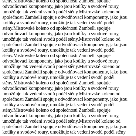
stěny.
Mistrovské koleno od společnosti Zambelli spojuje
odvodňovací komponenty, jako jsou kotlíky a svodové roury,
umožňuje tak vedení svodů podél stěny.
Mistrovské koleno od
společnosti Zambelli spojuje odvodňovací komponenty, jako jsou
kotlíky a svodové roury, umožňuje tak vedení svodů podél
stěny.
Mistrovské koleno od společnosti Zambelli spojuje
odvodňovací komponenty, jako jsou kotlíky a svodové roury,
umožňuje tak vedení svodů podél stěny.
Mistrovské koleno od
společnosti Zambelli spojuje odvodňovací komponenty, jako jsou
kotlíky a svodové roury, umožňuje tak vedení svodů podél
stěny.
Mistrovské koleno od společnosti Zambelli spojuje
odvodňovací komponenty, jako jsou kotlíky a svodové roury,
umožňuje tak vedení svodů podél stěny.
Mistrovské koleno od
společnosti Zambelli spojuje odvodňovací komponenty, jako jsou
kotlíky a svodové roury, umožňuje tak vedení svodů podél
stěny.
Mistrovské koleno od společnosti Zambelli spojuje
odvodňovací komponenty, jako jsou kotlíky a svodové roury,
umožňuje tak vedení svodů podél stěny.
Mistrovské koleno od
společnosti Zambelli spojuje odvodňovací komponenty, jako jsou
kotlíky a svodové roury, umožňuje tak vedení svodů podél
stěny.
Mistrovské koleno od společnosti Zambelli spojuje
odvodňovací komponenty, jako jsou kotlíky a svodové roury,
umožňuje tak vedení svodů podél stěny.
Mistrovské koleno od
společnosti Zambelli spojuje odvodňovací komponenty, jako jsou
kotlíky a svodové roury, umožňuje tak vedení svodů podél stěny.