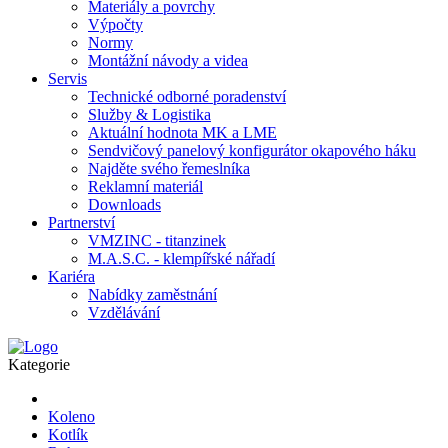
Materiály a povrchy
Výpočty
Normy
Montážní návody a videa
Servis
Technické odborné poradenství
Služby & Logistika
Aktuální hodnota MK a LME
Sendvičový panelový konfigurátor okapového háku
Najděte svého řemeslníka
Reklamní materiál
Downloads
Partnerství
VMZINC - titanzinek
M.A.S.C. - klempířské nářadí
Kariéra
Nabídky zaměstnání
Vzdělávání
Kategorie
Koleno
Kotlík