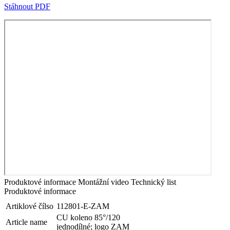
Stáhnout PDF
Produktové informace
Montážní video
Technický list
Produktové informace
Artiklové čílso
112801-E-ZAM
CU koleno 85°/120
Article name
jednodílné; logo ZAM