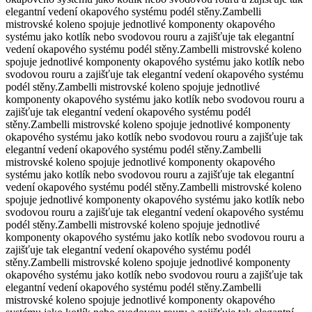
elegantní vedení okapového systému podél stěny.
Zambelli
mistrovské koleno spojuje jednotlivé komponenty okapového
systému jako kotlík nebo svodovou rouru a zajišťuje tak elegantní
vedení okapového systému podél stěny.
Zambelli mistrovské koleno
spojuje jednotlivé komponenty okapového systému jako kotlík nebo
svodovou rouru a zajišťuje tak elegantní vedení okapového systému
podél stěny.
Zambelli mistrovské koleno spojuje jednotlivé
komponenty okapového systému jako kotlík nebo svodovou rouru a
zajišťuje tak elegantní vedení okapového systému podél
stěny.
Zambelli mistrovské koleno spojuje jednotlivé komponenty
okapového systému jako kotlík nebo svodovou rouru a zajišťuje tak
elegantní vedení okapového systému podél stěny.
Zambelli
mistrovské koleno spojuje jednotlivé komponenty okapového
systému jako kotlík nebo svodovou rouru a zajišťuje tak elegantní
vedení okapového systému podél stěny.
Zambelli mistrovské koleno
spojuje jednotlivé komponenty okapového systému jako kotlík nebo
svodovou rouru a zajišťuje tak elegantní vedení okapového systému
podél stěny.
Zambelli mistrovské koleno spojuje jednotlivé
komponenty okapového systému jako kotlík nebo svodovou rouru a
zajišťuje tak elegantní vedení okapového systému podél
stěny.
Zambelli mistrovské koleno spojuje jednotlivé komponenty
okapového systému jako kotlík nebo svodovou rouru a zajišťuje tak
elegantní vedení okapového systému podél stěny.
Zambelli
mistrovské koleno spojuje jednotlivé komponenty okapového